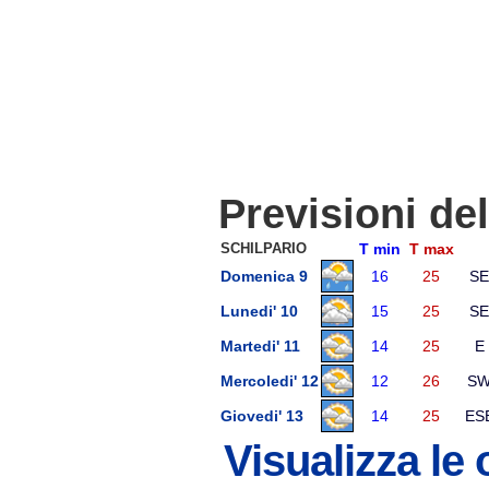
Previsioni de
SCHILPARIO
T min
T max
Domenica 9
16
25
SE
Lunedi' 10
15
25
SE
Martedi' 11
14
25
E
Mercoledi' 12
12
26
S
Giovedi' 13
14
25
ES
Visualizza le 