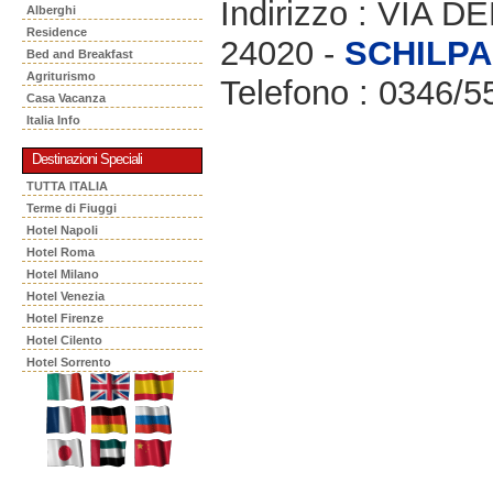
Indirizzo : VIA 
Alberghi
Residence
24020 -
SCHILPA
Bed and Breakfast
Agriturismo
Telefono : 0346/5
Casa Vacanza
Italia Info
Destinazioni Speciali
TUTTA ITALIA
Terme di Fiuggi
Hotel Napoli
Hotel Roma
Hotel Milano
Hotel Venezia
Hotel Firenze
Hotel Cilento
Hotel Sorrento