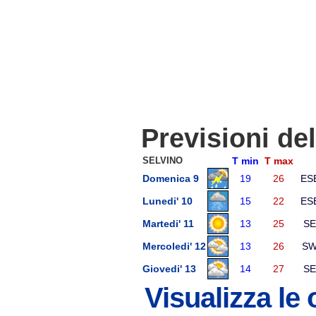
Previsioni de
SELVINO
T min
T max
Domenica 9
19
26
ES
Lunedi' 10
15
22
ES
Martedi' 11
13
25
SE
Mercoledi' 12
13
26
S
Giovedi' 13
14
27
SE
Visualizza le 