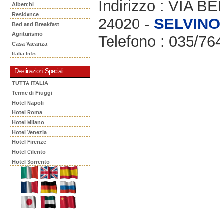
Indirizzo : VIA 
Alberghi
Residence
24020 -
SELVINO
Bed and Breakfast
Agriturismo
Telefono : 035/76
Casa Vacanza
Italia Info
Destinazioni Speciali
TUTTA ITALIA
Terme di Fiuggi
Hotel Napoli
Hotel Roma
Hotel Milano
Hotel Venezia
Hotel Firenze
Hotel Cilento
Hotel Sorrento