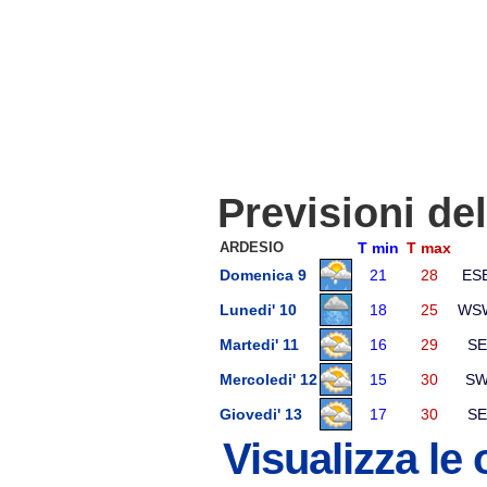
Previsioni de
ARDESIO
T min
T max
Domenica 9
21
28
ES
Lunedi' 10
18
25
WS
Martedi' 11
16
29
SE
Mercoledi' 12
15
30
S
Giovedi' 13
17
30
SE
Visualizza le 