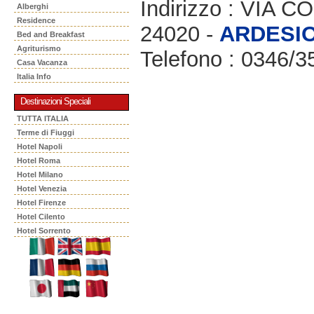
Indirizzo : VIA
Alberghi
Residence
24020 -
ARDESI
Bed and Breakfast
Agriturismo
Telefono : 0346/3
Casa Vacanza
Italia Info
Destinazioni Speciali
TUTTA ITALIA
Terme di Fiuggi
Hotel Napoli
Hotel Roma
Hotel Milano
Hotel Venezia
Hotel Firenze
Hotel Cilento
Hotel Sorrento