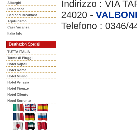
Indirizzo : VIA 
Alberghi
Residence
24020 -
VALBON
Bed and Breakfast
Agriturismo
Telefono : 0346/4
Casa Vacanza
Italia Info
Destinazioni Speciali
TUTTA ITALIA
Terme di Fiuggi
Hotel Napoli
Hotel Roma
Hotel Milano
Hotel Venezia
Hotel Firenze
Hotel Cilento
Hotel Sorrento