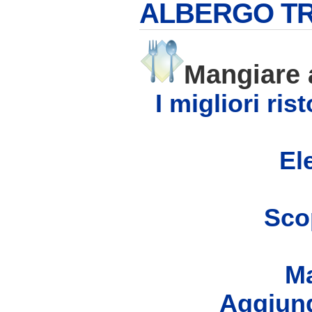
ALBERGO TRE
Mangiare
I migliori ri
Ele
Scop
Ma
Aggiung