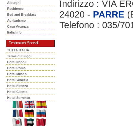
Indirizzo : VIA
Alberghi
Residence
24020 -
PARRE
(
Bed and Breakfast
Agriturismo
Telefono : 035/70
Casa Vacanza
Italia Info
Destinazioni Speciali
TUTTA ITALIA
Terme di Fiuggi
Hotel Napoli
Hotel Roma
Hotel Milano
Hotel Venezia
Hotel Firenze
Hotel Cilento
Hotel Sorrento