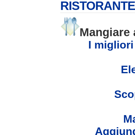
RISTORANTE
Mangiare
I miglior
Ele
Scop
Ma
Aggiung