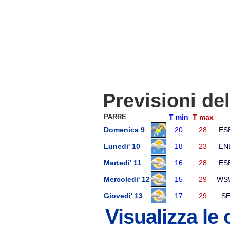
Previsioni de
PARRE
T min
T max
Domenica 9
20
28
ES
Lunedi' 10
18
23
EN
Martedi' 11
16
28
ES
Mercoledi' 12
15
29
WS
Giovedi' 13
17
29
S
Visualizza le