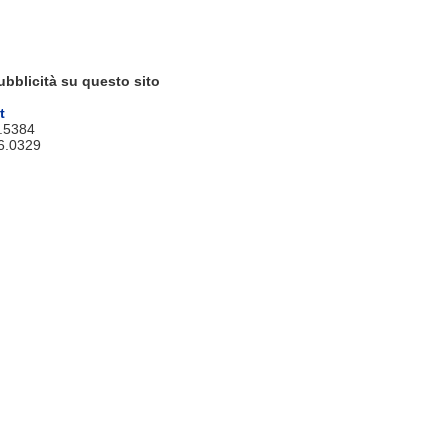
ubblicità su questo sito
t
9.5384
6.0329