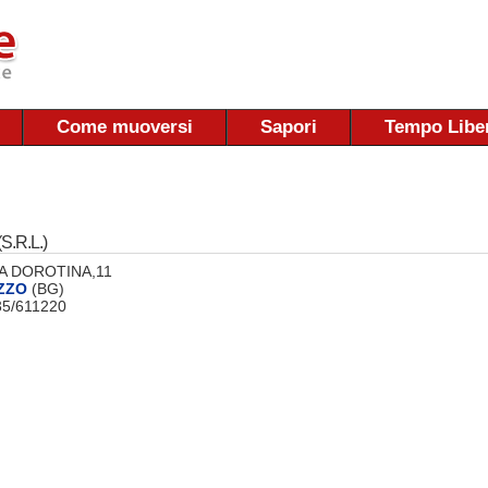
Come muoversi
Sapori
Tempo Libe
.R.L.)
 VIA DOROTINA,11
ZZO
(BG)
035/611220