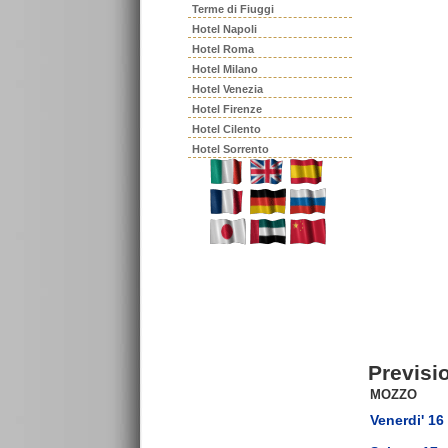
Terme di Fiuggi
Hotel Napoli
Hotel Roma
Hotel Milano
Hotel Venezia
Hotel Firenze
Hotel Cilento
Hotel Sorrento
Previsi
MOZZO
Venerdi' 16