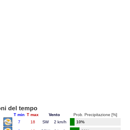
oni del tempo
T min
T max
Vento
Prob. Precipitazione [%]
7
18
SW
2 km/h
10%