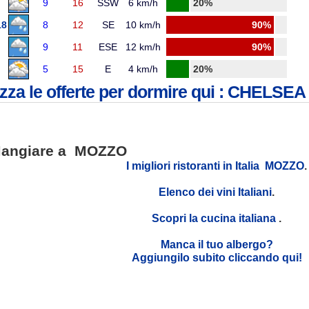
9
16
SSW
6 km/h
20%
18
8
12
SE
10 km/h
90%
9
11
ESE
12 km/h
90%
5
15
E
4 km/h
20%
izza le offerte per dormire qui : CHELSEA 
angiare a MOZZO
I migliori ristoranti in Italia MOZZO
.
Elenco dei vini Italiani
.
Scopri la cucina italiana
.
Manca il tuo albergo?
Aggiungilo subito cliccando qui!