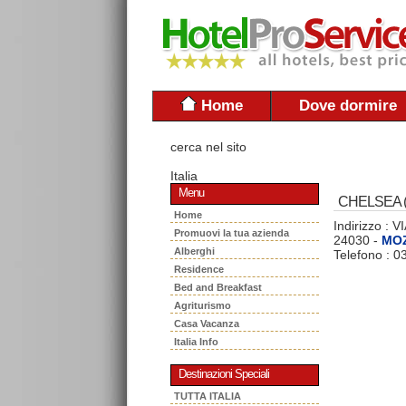
Home
Dove dormire
cerca nel sito
Italia
Menu
CHELSEA (S
Home
Indirizzo :
Promuovi la tua azienda
24030 -
MO
Alberghi
Telefono : 
Residence
Bed and Breakfast
Agriturismo
Casa Vacanza
Italia Info
Destinazioni Speciali
TUTTA ITALIA