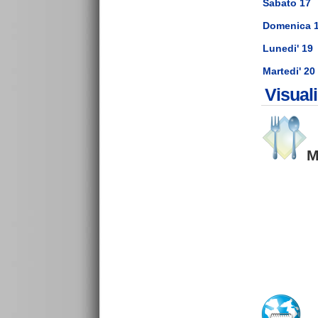
Sabato 17
Domenica 
Lunedi' 19
Martedi' 20
Visual
M