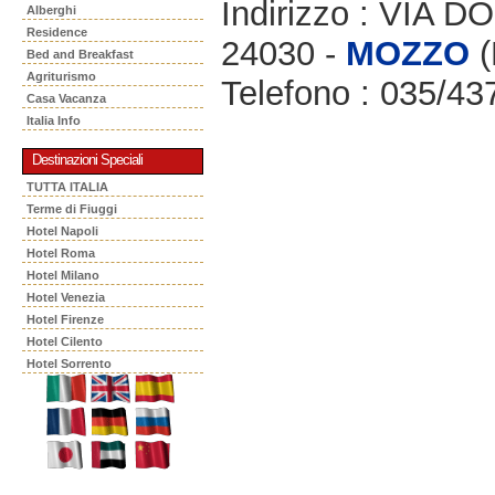
Indirizzo : VIA 
Alberghi
Residence
24030 -
MOZZO
(
Bed and Breakfast
Agriturismo
Telefono : 035/4
Casa Vacanza
Italia Info
Destinazioni Speciali
TUTTA ITALIA
Terme di Fiuggi
Hotel Napoli
Hotel Roma
Hotel Milano
Hotel Venezia
Hotel Firenze
Hotel Cilento
Hotel Sorrento