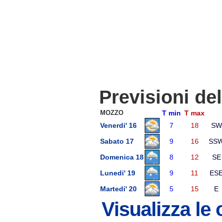
Previsioni de
MOZZO
T min
T max
Venerdi' 16
7
18
SW
Sabato 17
9
16
SS
Domenica 18
8
12
SE
Lunedi' 19
9
11
ES
Martedi' 20
5
15
E
Visualizza le 