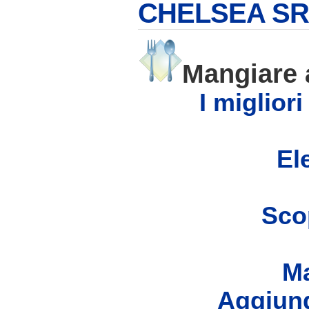
CHELSEA SR
Mangiare
I miglior
Ele
Scop
Ma
Aggiung