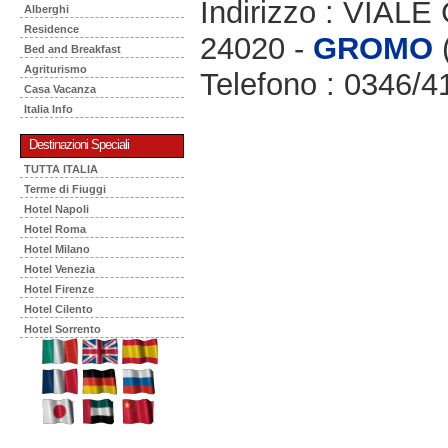
Indirizzo : VIAL
Alberghi
Residence
24020 -
GROMO
Bed and Breakfast
Agriturismo
Telefono : 0346/4
Casa Vacanza
Italia Info
Destinazioni Speciali
TUTTA ITALIA
Terme di Fiuggi
Hotel Napoli
Hotel Roma
Hotel Milano
Hotel Venezia
Hotel Firenze
Hotel Cilento
Hotel Sorrento