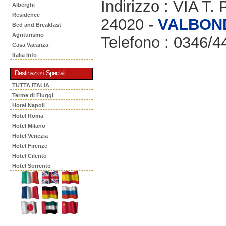
Indirizzo : VIA T
Alberghi
Residence
24020 -
VALBON
Bed and Breakfast
Agriturismo
Telefono : 0346/4
Casa Vacanza
Italia Info
Destinazioni Speciali
TUTTA ITALIA
Terme di Fiuggi
Hotel Napoli
Hotel Roma
Hotel Milano
Hotel Venezia
Hotel Firenze
Hotel Cilento
Hotel Sorrento