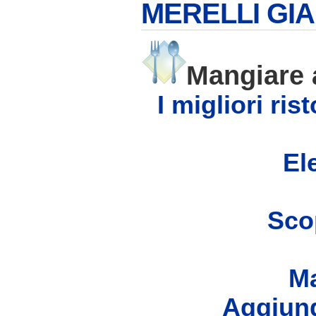
MERELLI GI
Mangiare
I migliori ri
Ele
Scop
Ma
Aggiung