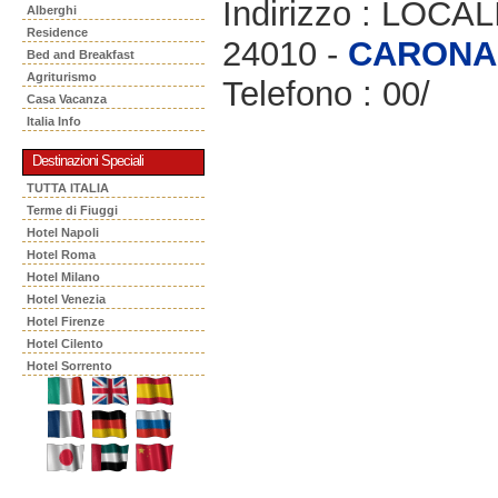
Indirizzo : LOCA
Alberghi
Residence
24010 -
CARONA
Bed and Breakfast
Agriturismo
Telefono : 00/
Casa Vacanza
Italia Info
Destinazioni Speciali
TUTTA ITALIA
Terme di Fiuggi
Hotel Napoli
Hotel Roma
Hotel Milano
Hotel Venezia
Hotel Firenze
Hotel Cilento
Hotel Sorrento