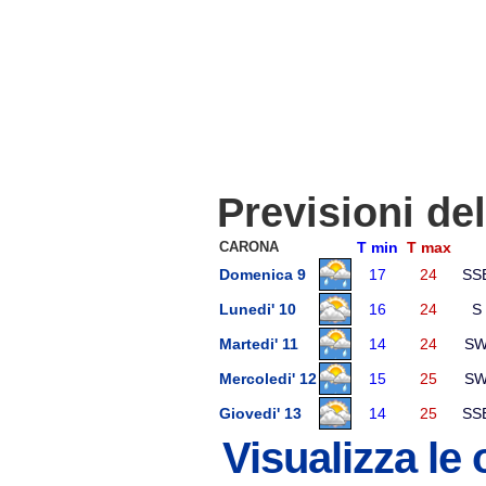
Previsioni de
CARONA
T min
T max
Domenica 9
17
24
SS
Lunedi' 10
16
24
S
Martedi' 11
14
24
S
Mercoledi' 12
15
25
S
Giovedi' 13
14
25
SS
Visualizza le 