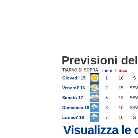
Previsioni de
TIARNO DI SOPRA
T min
T max
Giovedi' 15
1
16
S
Venerdi' 16
2
15
SS
Sabato 17
5
13
SS
Domenica 18
3
10
SS
Lunedi' 19
7
10
S
Visualizza le 