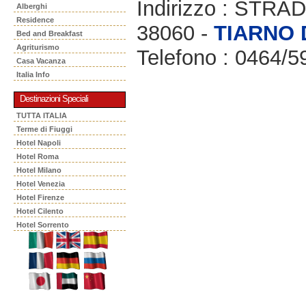
Indirizzo : STR
Alberghi
Residence
38060 -
TIARNO 
Bed and Breakfast
Agriturismo
Telefono : 0464/
Casa Vacanza
Italia Info
Destinazioni Speciali
TUTTA ITALIA
Terme di Fiuggi
Hotel Napoli
Hotel Roma
Hotel Milano
Hotel Venezia
Hotel Firenze
Hotel Cilento
Hotel Sorrento