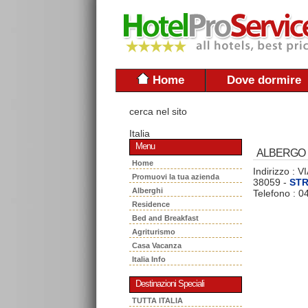
Home
Dove dormire
cerca nel sito
Italia
Menu
ALBERGO 
Home
Indirizzo :
Promuovi la tua azienda
38059 -
ST
Alberghi
Telefono : 
Residence
Bed and Breakfast
Agriturismo
Casa Vacanza
Italia Info
Destinazioni Speciali
TUTTA ITALIA