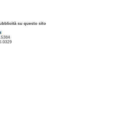
ubblicità su questo sito
t
9.5384
6.0329