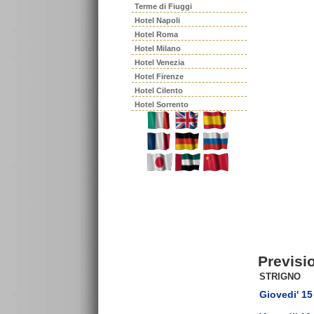
Terme di Fiuggi
Hotel Napoli
Hotel Roma
Hotel Milano
Hotel Venezia
Hotel Firenze
Hotel Cilento
Hotel Sorrento
Previsi
STRIGNO
Giovedi' 15