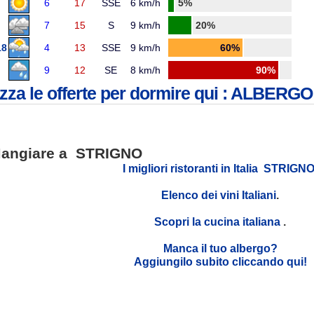
6
17
SSE
6 km/h
5%
7
15
S
9 km/h
20%
18
4
13
SSE
9 km/h
60%
9
12
SE
8 km/h
90%
izza le offerte per dormire qui : ALBE
angiare a STRIGNO
I migliori ristoranti in Italia STRIGN
Elenco dei vini Italiani
.
Scopri la cucina italiana
.
Manca il tuo albergo?
Aggiungilo subito cliccando qui!