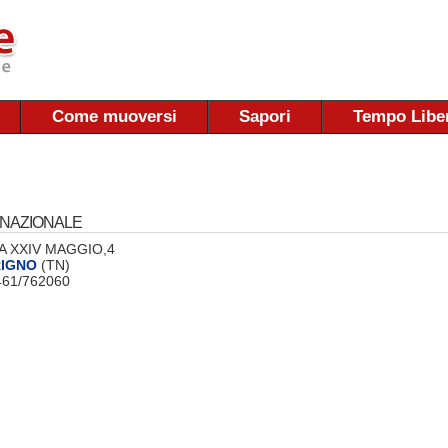
Come muoversi
Sapori
Tempo Libe
NAZIONALE
 VIA XXIV MAGGIO,4
RIGNO
(TN)
0461/762060