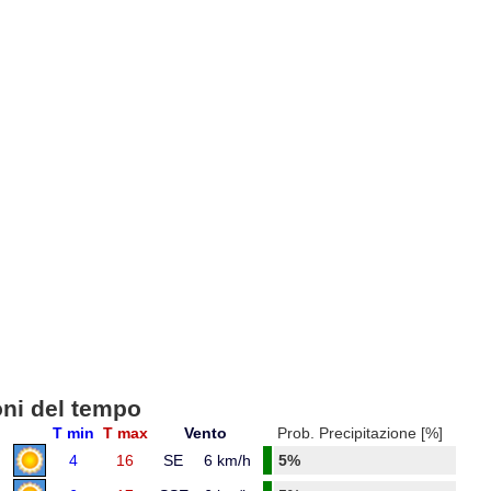
oni del tempo
T min
T max
Vento
Prob. Precipitazione [%]
4
16
SE
6 km/h
5%