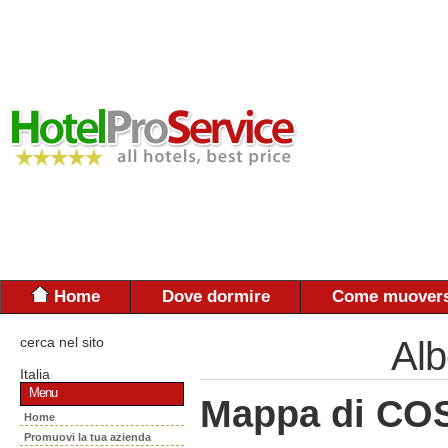
Home
Dove dormire
Come muovers
cerca nel sito
Alb
Italia
Menu
Mappa di CO
Home
Promuovi la tua azienda