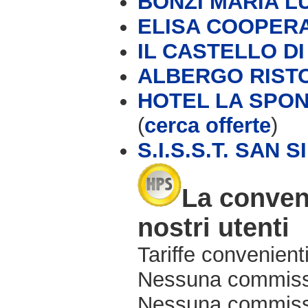
BONZI MARIA L
ELISA COOPERAT
IL CASTELLO D
ALBERGO RIST
HOTEL LA SPOND
(
cerca offerte
)
S.I.S.S.T. SAN 
La conveni
nostri utenti
Tariffe convenienti
Nessuna commissi
Nessuna commissio