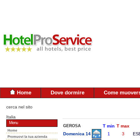
Home
Dove dormire
Come muovers
cerca nel sito
Italia
Menu
GEROSA
T min
T max
Home
Domenica 14
1
3
ES
Promuovi la tua azienda