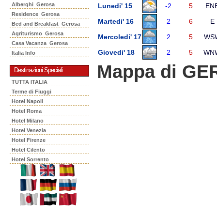
Alberghi Gerosa
Lunedi' 15
-2
5
EN
Residence Gerosa
Martedi' 16
2
6
E
Bed and Breakfast Gerosa
Agriturismo Gerosa
Mercoledi' 17
2
5
WS
Casa Vacanza Gerosa
Giovedi' 18
2
5
WN
Italia Info
Mappa di G
Destinazioni Speciali
TUTTA ITALIA
Terme di Fiuggi
Hotel Napoli
Hotel Roma
Hotel Milano
Hotel Venezia
Hotel Firenze
Hotel Cilento
Hotel Sorrento