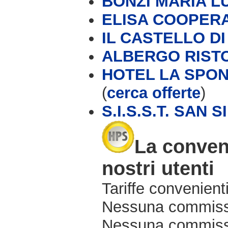
BONZI MARIA L
ELISA COOPERAT
IL CASTELLO D
ALBERGO RIST
HOTEL LA SPOND
(
cerca offerte
)
S.I.S.S.T. SAN 
La conveni
nostri utenti
Tariffe convenienti
Nessuna commissi
Nessuna commissio