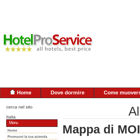
Home
Dove dormire
Come muovers
cerca nel sito
Al
Italia
Menu
Mappa di MO
Home
Promuovi la tua azienda