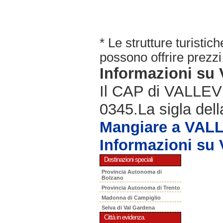
* Le strutture turisti
possono offrire prezzi 
Informazioni s
Il CAP di VALLEVE
0345.La sigla dell
Mangiare a VAL
Informazioni s
Destinazioni speciali
Provincia Autonoma di
Bolzano
Provincia Autonoma di Trento
Madonna di Campiglio
Selva di Val Gardena
Città in evidenza.