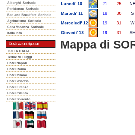
Alberghi Sorisole
Lunedi' 10
21
25
N
Residence Sorisole
Martedi' 11
18
30
S
Bed and Breakfast Sorisole
Agriturismo Sorisole
Mercoledi' 12
19
31
W
Casa Vacanza Sorisole
Giovedi' 13
19
31
SE
Italia Info
Mappa di SO
Destinazioni Speciali
TUTTA ITALIA
Terme di Fiuggi
Hotel Napoli
Hotel Roma
Hotel Milano
Hotel Venezia
Hotel Firenze
Hotel Cilento
Hotel Sorrento