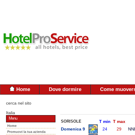
Home
Dove dormire
Come muovers
cerca nel sito
Italia
Menu
SORISOLE
T min
T max
Home
Domenica 9
24
29
NN
Promuovi la tua azienda