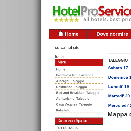
Home
Dove dormire
cerca nel sito
Italia
TALEGGIO
Menu
Sabato 17
Home
Promuovi la tua azienda
Domenica 
Alberghi Taleggio
Lunedi' 19
Residence Taleggio
Bed and Breakfast Taleggio
Martedi' 20
Agriturismo Taleggio
Casa Vacanza Taleggio
Mercoledi' 
Italia Info
Mappa 
Destinazioni Speciali
TUTTA ITALIA