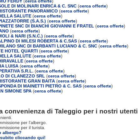
MO FERDY
(
cerca offerte
)
OLE DI MOLINARI ENRICA & C. SNC
(
cerca offerte
)
RISTORANTE PANORAMICO
(
cerca offerte
)
DELLA SALUTE
(
cerca offerte
)
IAZZATORRE (S.A.S.)
(
cerca offerte
)
INETE SNC DI BIANCHI GIOVANNI E FRATEL
(
cerca offerte
)
LANO
(
cerca offerte
)
LI & NARI (S.N.C.)
(
cerca offerte
)
LPINO DI MILESI ROBERTA & C.SAS
(
cerca offerte
)
ILANO SNC DI BARBANTI LUCIANO & C. SNC
(
cerca offerte
)
E HOTEL QUARTI
(
cerca offerte
)
DELLA SALUTE
(
cerca offerte
)
MIRAVALLE
(
cerca offerte
)
IA LUISA
(
cerca offerte
)
ERATIVA S.R.L.
(
cerca offerte
)
LO DI CLANEZZO SRL
(
cerca offerte
)
ISTORANTE GRAN BAITA
(
cerca offerte
)
PONDA DI MAINETTI PIETRO & C. SAS
(
cerca offerte
)
SAN SIMONE SPA
(
cerca offerte
)
a convenienza di Taleggio per i nostri utenti
nienti.
missione per l'albergo.
issione per il turista.
o albergo?
subito cliccando qui!