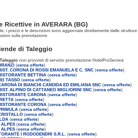
re Ricettive in AVERARA (BG)
rte, i prezzi e le descrizioni sono aggiornate direttamente dalle struttu
ioni sulla prenotazione.
ziende di
Taleggio
 Taleggio
non provvisti di servizio prenotazione HotelProService
BRANZI
(
cerca offerte
)
IST. CORONA DI ROSSI EMANUELA E C. SNC
(
cerca offerte
)
ISTORANTE BETTINA
(
cerca offerte
)
EI TASSO
(
cerca offerte
)
ARONA DI BIANCHI CANDIDA ED EMILIANA SNC
(
cerca offerte
)
IST. ALPINO DI CATTANEO MIGLIORINI SNC
(
cerca offerte
)
RISTORANTE CARONA
(
cerca offerte
)
IRETTA
(
cerca offerte
)
RISTORANTE CORONA
(
cerca offerte
)
PRIMULA
(
cerca offerte
)
CRISTALLO
(
cerca offerte
)
ILDA
(
cerca offerte
)
 ALPES
(
cerca offerte
)
 ALPES
(
cerca offerte
)
TORANTE I RODODENDRI S.R.L.
(
cerca offerte
)