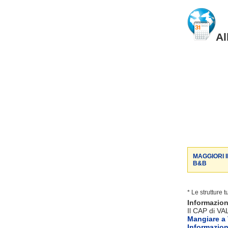
Al
MAGGIORI 
B&B
* Le strutture 
Informazio
Il CAP di VA
Mangiare a
Informazio