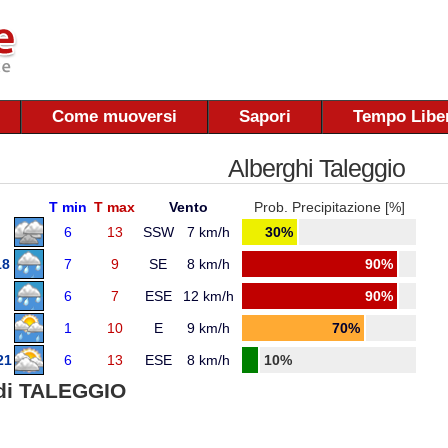
Come muoversi
Sapori
Tempo Libe
Alberghi Taleggio
T min
T max
Vento
Prob. Precipitazione [%]
6
13
SSW
7 km/h
30%
18
7
9
SE
8 km/h
90%
6
7
ESE
12 km/h
90%
1
10
E
9 km/h
70%
21
6
13
ESE
8 km/h
10%
di TALEGGIO