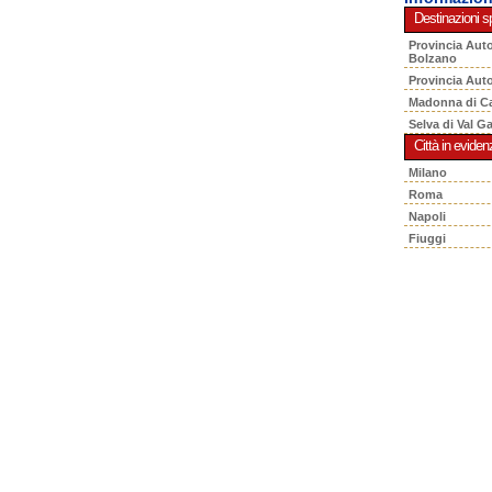
Destinazioni sp
Provincia Aut
Bolzano
Provincia Aut
Madonna di C
Selva di Val G
Città in eviden
Milano
Roma
Napoli
Fiuggi