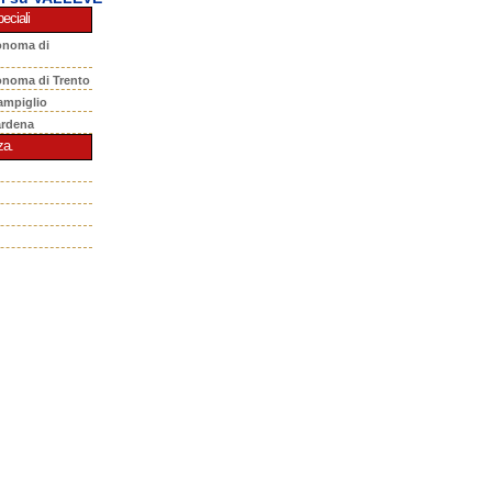
eciali
onoma di
onoma di Trento
ampiglio
ardena
za.