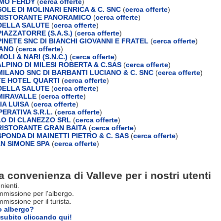
MO FERDY
(
cerca offerte
)
OLE DI MOLINARI ENRICA & C. SNC
(
cerca offerte
)
RISTORANTE PANORAMICO
(
cerca offerte
)
DELLA SALUTE
(
cerca offerte
)
IAZZATORRE (S.A.S.)
(
cerca offerte
)
INETE SNC DI BIANCHI GIOVANNI E FRATEL
(
cerca offerte
)
LANO
(
cerca offerte
)
LI & NARI (S.N.C.)
(
cerca offerte
)
LPINO DI MILESI ROBERTA & C.SAS
(
cerca offerte
)
ILANO SNC DI BARBANTI LUCIANO & C. SNC
(
cerca offerte
)
E HOTEL QUARTI
(
cerca offerte
)
DELLA SALUTE
(
cerca offerte
)
MIRAVALLE
(
cerca offerte
)
IA LUISA
(
cerca offerte
)
ERATIVA S.R.L.
(
cerca offerte
)
LO DI CLANEZZO SRL
(
cerca offerte
)
ISTORANTE GRAN BAITA
(
cerca offerte
)
PONDA DI MAINETTI PIETRO & C. SAS
(
cerca offerte
)
SAN SIMONE SPA
(
cerca offerte
)
a convenienza di Valleve per i nostri utenti
nienti.
missione per l'albergo.
issione per il turista.
o albergo?
subito cliccando qui!