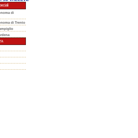
eciali
onoma di
onoma di Trento
ampiglio
ardena
za.