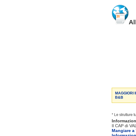
Al
MAGGIORI 
B&B
* Le strutture 
Informazio
Il CAP di VA
Mangiare a
Informazio