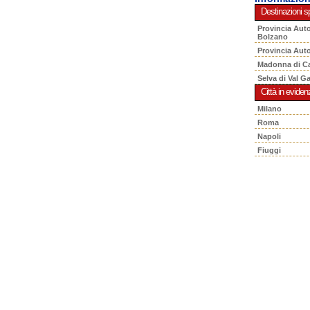
Destinazioni sp
Provincia Aut
Bolzano
Provincia Aut
Madonna di C
Selva di Val G
Città in eviden
Milano
Roma
Napoli
Fiuggi