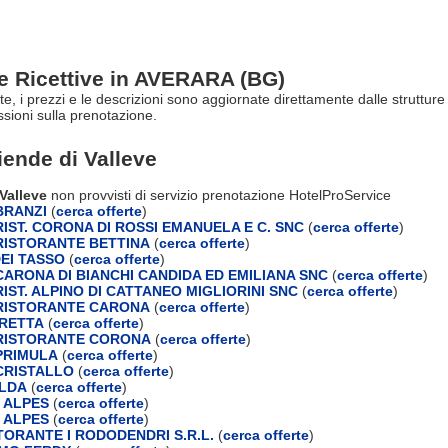
re Ricettive in AVERARA (BG)
rte, i prezzi e le descrizioni sono aggiornate direttamente dalle struttu
ioni sulla prenotazione.
ziende di
Valleve
 Valleve
non provvisti di servizio prenotazione HotelProService
BRANZI
(
cerca offerte
)
IST. CORONA DI ROSSI EMANUELA E C. SNC
(
cerca offerte
)
ISTORANTE BETTINA
(
cerca offerte
)
EI TASSO
(
cerca offerte
)
ARONA DI BIANCHI CANDIDA ED EMILIANA SNC
(
cerca offerte
)
IST. ALPINO DI CATTANEO MIGLIORINI SNC
(
cerca offerte
)
RISTORANTE CARONA
(
cerca offerte
)
IRETTA
(
cerca offerte
)
RISTORANTE CORONA
(
cerca offerte
)
PRIMULA
(
cerca offerte
)
CRISTALLO
(
cerca offerte
)
ILDA
(
cerca offerte
)
 ALPES
(
cerca offerte
)
 ALPES
(
cerca offerte
)
TORANTE I RODODENDRI S.R.L.
(
cerca offerte
)