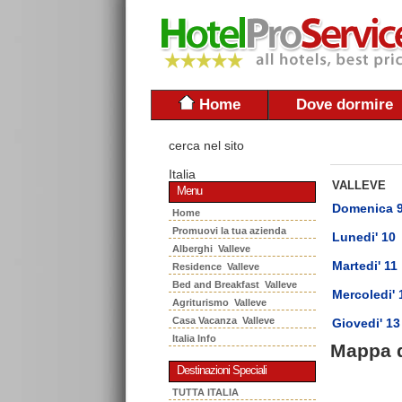
Home
Dove dormire
cerca nel sito
Italia
VALLEVE
Menu
Domenica 
Home
Promuovi la tua azienda
Lunedi' 10
Alberghi Valleve
Martedi' 11
Residence Valleve
Bed and Breakfast Valleve
Mercoledi' 
Agriturismo Valleve
Casa Vacanza Valleve
Giovedi' 13
Italia Info
Mappa 
Destinazioni Speciali
TUTTA ITALIA