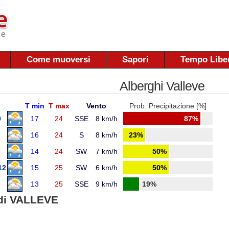
Come muoversi
Sapori
Tempo Libe
Alberghi Valleve
T min
T max
Vento
Prob. Precipitazione [%]
9
17
24
SSE
8 km/h
87%
16
24
S
8 km/h
23%
14
24
SW
7 km/h
50%
12
15
25
SW
6 km/h
50%
13
25
SSE
9 km/h
19%
di VALLEVE