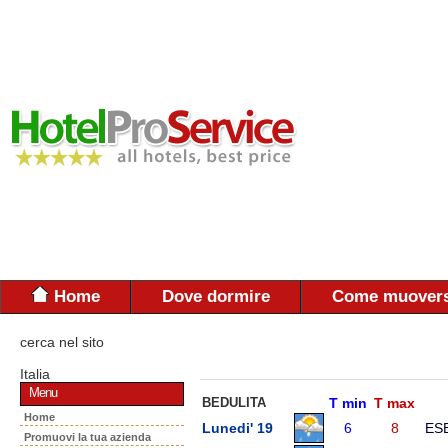
Home
Dove dormire
Come muovers
cerca nel sito
Italia
Menu
BEDULITA
T min
T max
Home
Lunedi' 19
6
8
ES
Promuovi la tua azienda