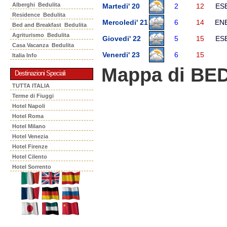
Alberghi Bedulita
Martedi' 20
2
12
ES
Residence Bedulita
Mercoledi' 21
6
14
EN
Bed and Breakfast Bedulita
Agriturismo Bedulita
Giovedi' 22
5
15
ES
Casa Vacanza Bedulita
Venerdi' 23
6
15
Italia Info
Mappa di BE
Destinazioni Speciali
TUTTA ITALIA
Terme di Fiuggi
Hotel Napoli
Hotel Roma
Hotel Milano
Hotel Venezia
Hotel Firenze
Hotel Cilento
Hotel Sorrento