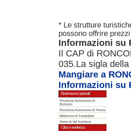
* Le strutture turisti
possono offrire prezzi 
Informazioni s
Il CAP di RONCOLA
035.La sigla della
Mangiare a RO
Informazioni s
Destinazioni speciali
Provincia Autonoma di
Bolzano
Provincia Autonoma di Trento
Madonna di Campiglio
Selva di Val Gardena
Città in evidenza.