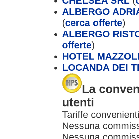
CHELSEA SRL
(
ALBERGO ADRIA
(
cerca offerte
)
ALBERGO RISTO
offerte
)
HOTEL MAZZOL
LOCANDA DEI T
La conveni
utenti
Tariffe convenienti
Nessuna commissi
Nessuna commissio