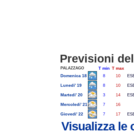
Previsioni de
PALAZZAGO
T min
T max
Domenica 18
8
10
ES
Lunedi' 19
8
10
ES
Martedi' 20
3
14
ES
Mercoledi' 21
7
16
Giovedi' 22
7
17
ES
Visualizza le 