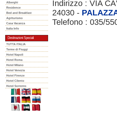
Indirizzo : VIA 
Alberghi
Residence
24030 -
PALAZZ
Bed and Breakfast
Agriturismo
Telefono : 035/55
Casa Vacanza
Italia Info
Destinazioni Speciali
TUTTA ITALIA
Terme di Fiuggi
Hotel Napoli
Hotel Roma
Hotel Milano
Hotel Venezia
Hotel Firenze
Hotel Cilento
Hotel Sorrento