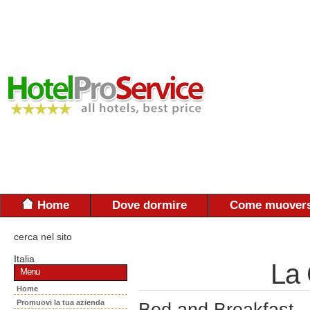
Home
Dove dormire
Come muovers
cerca nel sito
Italia
La
Menu
Home
Promuovi la tua azienda
Bed and Breakfast -