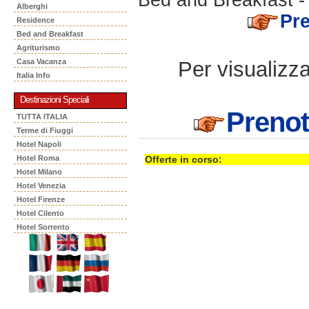
Alberghi
Pr
Residence
Bed and Breakfast
Agriturismo
Per visualizzar
Casa Vacanza
Italia Info
Destinazioni Speciali
Preno
TUTTA ITALIA
Terme di Fiuggi
Hotel Napoli
Hotel Roma
Offerte in corso:
Hotel Milano
Hotel Venezia
Hotel Firenze
Hotel Cilento
Hotel Sorrento