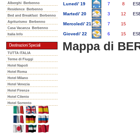
Alberghi Berbenno
Lunedi' 19
7
8
ES
Residence Berbenno
Martedi' 20
3
12
ES
Bed and Breakfast Berbenno
Agriturismo Berbenno
Mercoledi' 21
7
15
Casa Vacanza Berbenno
Giovedi' 22
6
15
ES
Italia Info
Mappa di B
Destinazioni Speciali
TUTTA ITALIA
Terme di Fiuggi
Hotel Napoli
Hotel Roma
Hotel Milano
Hotel Venezia
Hotel Firenze
Hotel Cilento
Hotel Sorrento