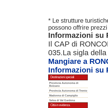
* Le strutture turisti
possono offrire prezzi 
Informazioni s
Il CAP di RONCOLA
035.La sigla della
Mangiare a RO
Informazioni s
Destinazioni speciali
Provincia Autonoma di
Bolzano
Provincia Autonoma di Trento
Madonna di Campiglio
Selva di Val Gardena
Città in evidenza.