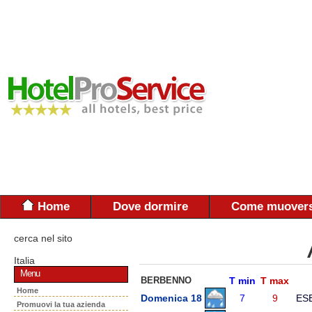
Home
Dove dormire
Come muovers
cerca nel sito
Italia
Menu
BERBENNO
T min
T max
Home
Domenica 18
7
9
ES
Promuovi la tua azienda