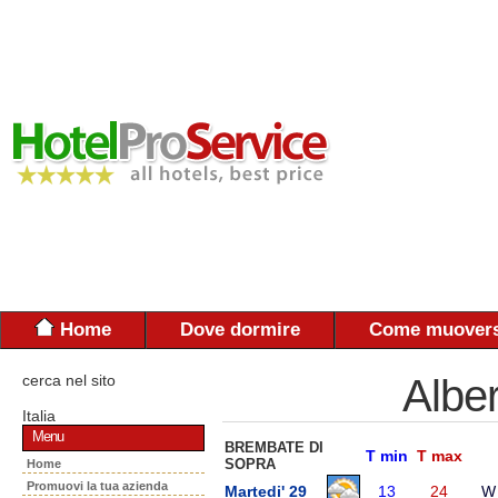
Home
Dove dormire
Come muovers
cerca nel sito
Albe
Italia
Menu
BREMBATE DI
T min
T max
SOPRA
Home
Promuovi la tua azienda
Martedi' 29
13
24
W