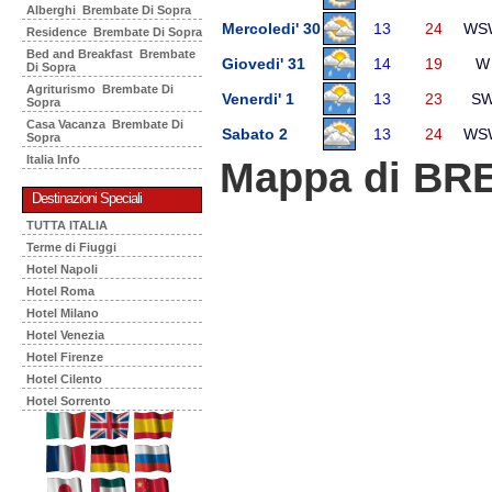
Alberghi Brembate Di Sopra
Mercoledi' 30
13
24
WS
Residence Brembate Di Sopra
Bed and Breakfast Brembate
Giovedi' 31
14
19
W
Di Sopra
Agriturismo Brembate Di
Venerdi' 1
13
23
S
Sopra
Casa Vacanza Brembate Di
Sabato 2
13
24
WS
Sopra
Italia Info
Mappa di BR
Destinazioni Speciali
TUTTA ITALIA
Terme di Fiuggi
Hotel Napoli
Hotel Roma
Hotel Milano
Hotel Venezia
Hotel Firenze
Hotel Cilento
Hotel Sorrento