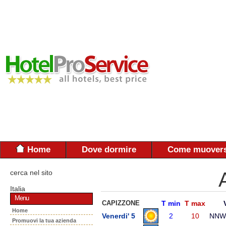
Home
Dove dormire
Come muovers
cerca nel sito
Italia
Menu
CAPIZZONE
T min
T max
Home
Venerdi' 5
2
10
NNW
Promuovi la tua azienda