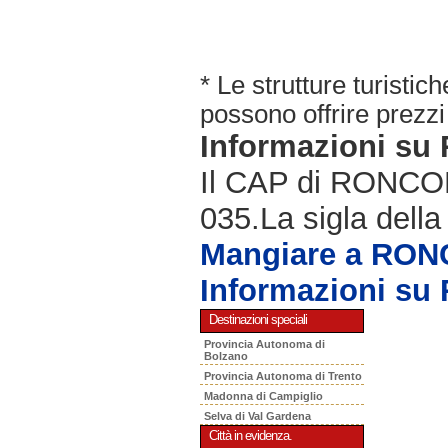
* Le strutture turisti
possono offrire prezzi 
Informazioni s
Il CAP di RONCOLA
035.La sigla della
Mangiare a RO
Informazioni s
Destinazioni speciali
Provincia Autonoma di
Bolzano
Provincia Autonoma di Trento
Madonna di Campiglio
Selva di Val Gardena
Città in evidenza.