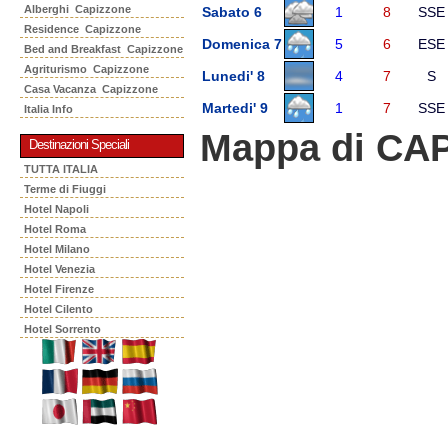
Alberghi Capizzone
Sabato 6
1
8
SSE
Residence Capizzone
Domenica 7
5
6
ESE
Bed and Breakfast Capizzone
Agriturismo Capizzone
Lunedi' 8
4
7
S
Casa Vacanza Capizzone
Martedi' 9
1
7
SSE
Italia Info
Mappa di CA
Destinazioni Speciali
TUTTA ITALIA
Terme di Fiuggi
Hotel Napoli
Hotel Roma
Hotel Milano
Hotel Venezia
Hotel Firenze
Hotel Cilento
Hotel Sorrento