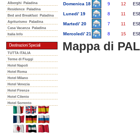
Alberghi Paladina
Domenica 18
9
12
ES
Residence Paladina
Lunedi' 19
8
11
ES
Bed and Breakfast Paladina
Agriturismo Paladina
Martedi' 20
7
11
ES
Casa Vacanza Paladina
Mercoledi' 21
8
15
ES
Italia Info
Mappa di PA
Destinazioni Speciali
TUTTA ITALIA
Terme di Fiuggi
Hotel Napoli
Hotel Roma
Hotel Milano
Hotel Venezia
Hotel Firenze
Hotel Cilento
Hotel Sorrento