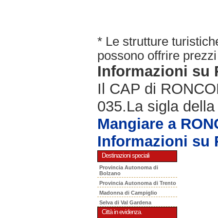
* Le strutture turisti
possono offrire prezzi 
Informazioni s
Il CAP di RONCOLA
035.La sigla della
Mangiare a RO
Informazioni s
Destinazioni speciali
Provincia Autonoma di
Bolzano
Provincia Autonoma di Trento
Madonna di Campiglio
Selva di Val Gardena
Città in evidenza.