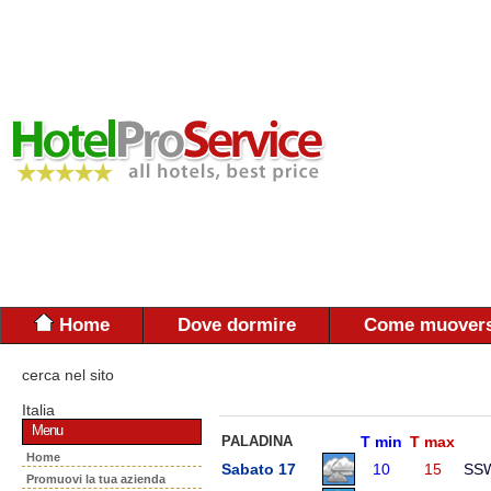
Home
Dove dormire
Come muovers
cerca nel sito
Italia
Menu
PALADINA
T min
T max
Home
Sabato 17
10
15
SS
Promuovi la tua azienda