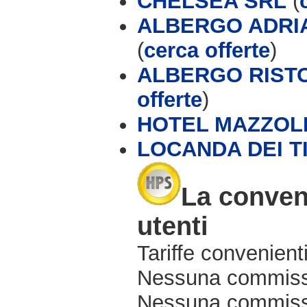
CHELSEA SRL
(
ALBERGO ADRIA
(
cerca offerte
)
ALBERGO RISTO
offerte
)
HOTEL MAZZOL
LOCANDA DEI T
La conveni
utenti
Tariffe convenienti
Nessuna commissi
Nessuna commissio