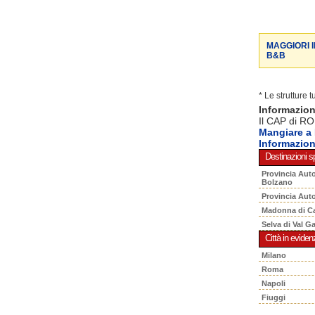
MAGGIORI 
B&B
* Le strutture 
Informazio
Il CAP di RO
Mangiare 
Informazio
Destinazioni sp
Provincia Aut
Bolzano
Provincia Aut
Madonna di C
Selva di Val G
Città in eviden
Milano
Roma
Napoli
Fiuggi