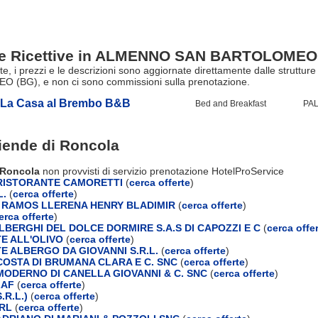
ure Ricettive in ALMENNO SAN BARTOLOMEO
erte, i prezzi e le descrizioni sono aggiornate direttamente dalle strutt
(BG), e non ci sono commissioni sulla prenotazione.
La Casa al Brembo B&B
Bed and Breakfast
PAL
ziende di
Roncola
i Roncola
non provvisti di servizio prenotazione HotelProService
RISTORANTE CAMORETTI
(
cerca offerte
)
L.
(
cerca offerte
)
I RAMOS LLERENA HENRY BLADIMIR
(
cerca offerte
)
erca offerte
)
LBERGHI DEL DOLCE DORMIRE S.A.S DI CAPOZZI E C
(
cerca offe
E ALL'OLIVO
(
cerca offerte
)
E ALBERGO DA GIOVANNI S.R.L.
(
cerca offerte
)
OSTA DI BRUMANA CLARA E C. SNC
(
cerca offerte
)
ODERNO DI CANELLA GIOVANNI & C. SNC
(
cerca offerte
)
LAF
(
cerca offerte
)
.R.L.)
(
cerca offerte
)
RL
(
cerca offerte
)