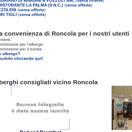
DRIANO DI MARIANI & POZZOLI SNC
(
cerca offerte
)
ISTORANTE LA PALMA (S.N.C.)
(
cerca offerte
)
ZZOLENI
(
cerca offerte
)
EI TIGLI
(
cerca offerte
)
a convenienza di Roncola per i nostri utenti
nienti.
missione per l'albergo.
issione per il turista.
o albergo?
subito cliccando qui!
berghi consigliati vicino Roncola