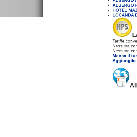
ALBERGO A
ALBERGO R
HOTEL MA
LOCANDA D
L
Tariffe conve
Nessuna com
Nessuna comm
Manca il tu
Aggiungilo 
Al