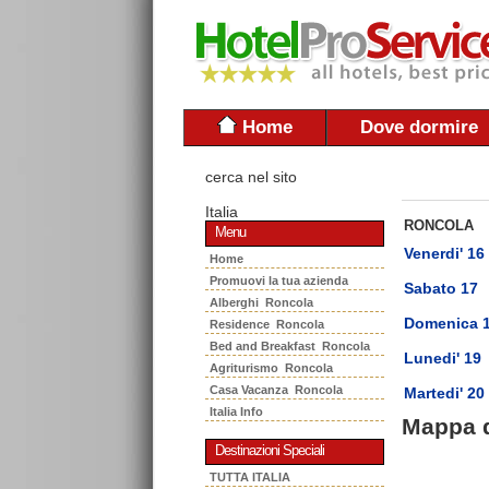
Home
Dove dormire
cerca nel sito
Italia
RONCOLA
Menu
Venerdi' 16
Home
Promuovi la tua azienda
Sabato 17
Alberghi Roncola
Domenica 
Residence Roncola
Bed and Breakfast Roncola
Lunedi' 19
Agriturismo Roncola
Casa Vacanza Roncola
Martedi' 20
Italia Info
Mappa 
Destinazioni Speciali
TUTTA ITALIA