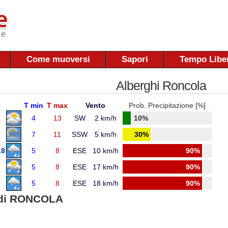
Come muoversi
Sapori
Tempo Libe
Alberghi Roncola
T min
T max
Vento
Prob. Precipitazione [%]
4
13
SW
2 km/h
10%
7
11
SSW
5 km/h
30%
18
5
8
ESE
10 km/h
90%
5
8
ESE
17 km/h
90%
5
8
ESE
18 km/h
90%
di RONCOLA