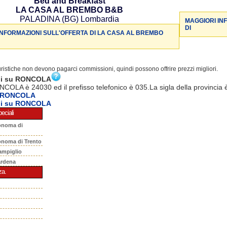
Bed and Breakfast
LA CASA AL BREMBO B&B
PALADINA (BG) Lombardia
MAGGIORI IN
DI
INFORMAZIONI SULL'OFFERTA DI LA CASA AL BREMBO
turistiche non devono pagarci commissioni, quindi possono offrire prezzi migliori.
ni su RONCOLA
NCOLA è 24030 ed il prefisso telefonico è 035.La sigla della provincia 
a RONCOLA
ni su RONCOLA
eciali
onoma di
onoma di Trento
ampiglio
ardena
za.