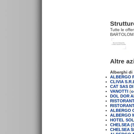
Strutt
Tutte le off
BARTOLOMEO 
Altre a
Alberghi d
ALBERGO 
CLIVIA S.R.
CAT SAS D
VANOTTI
(
c
DOL DOR A
RISTORANT
RISTORANT
ALBERGO C
ALBERGO M
HOTEL SO
CHELSEA (S
CHELSEA S