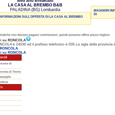
Bed and Breakfast
LA CASA AL BREMBO B&B
PALADINA (BG) Lombardia
MAGGIORI IN
DI
INFORMAZIONI SULL'OFFERTA DI LA CASA AL BREMBO
turistiche non devono pagarci commissioni, quindi possono offrire prezzi migliori.
ni su RONCOLA
NCOLA è 24030 ed il prefisso telefonico è 035.La sigla della provincia 
a RONCOLA
ni su RONCOLA
eciali
onoma di
onoma di Trento
ampiglio
ardena
za.