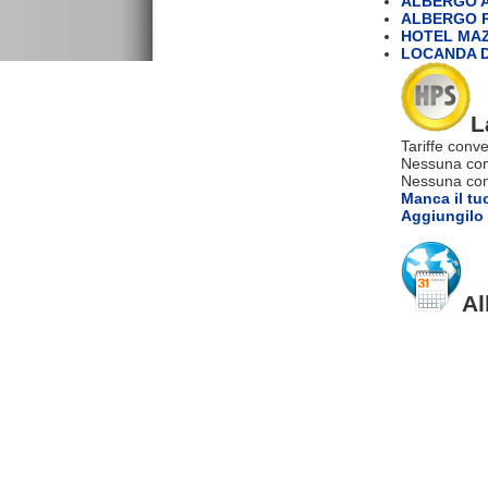
ALBERGO A
ALBERGO R
HOTEL MA
LOCANDA D
L
Tariffe conve
Nessuna com
Nessuna comm
Manca il tu
Aggiungilo 
Al