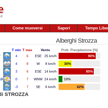
Come muoversi
Sapori
Tempo Libe
Alberghi Strozza
T min
T max
Vento
Prob. Precipitazione [%]
7
4
6
ESE
25 km/h
90%
4
8
W
8 km/h
30%
3
6
ESE
14 km/h
85%
10
0
7
WNW
24 km/h
10%
-3
7
SE
6 km/h
62%
di STROZZA