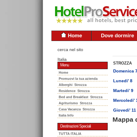
Home
Dove dormire
cerca nel sito
Italia
STROZZA
Menu
Domenica 
Home
Promuovi la tua azienda
Lunedi' 8
Alberghi Strozza
Martedi' 9
Residence Strozza
Bed and Breakfast Strozza
Mercoledi' 
Agriturismo Strozza
Casa Vacanza Strozza
Giovedi' 11
Italia Info
Mappa 
Destinazioni Speciali
TUTTA ITALIA