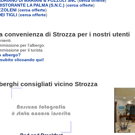
DRIANO DI MARIANI & POZZOLI SNC
(
cerca offerte
)
ISTORANTE LA PALMA (S.N.C.)
(
cerca offerte
)
ZZOLENI
(
cerca offerte
)
EI TIGLI
(
cerca offerte
)
a convenienza di Strozza per i nostri utenti
nienti.
missione per l'albergo.
issione per il turista.
o albergo?
subito cliccando qui!
berghi consigliati vicino Strozza