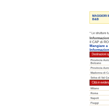
MAGGIORI 
B&B
* Le strutture 
Informazio
Il CAP di RO
Mangiare 
Informazio
Destinazioni sp
Provincia Aut
Bolzano
Provincia Aut
Madonna di C
Selva di Val G
Città in eviden
Milano
Roma
Napoli
Fiuggi