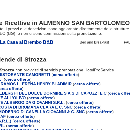
ure Ricettive in ALMENNO SAN BARTOLOMEO
erte, i prezzi e le descrizioni sono aggiornate direttamente dalle strutt
(BG), e non ci sono commissioni sulla prenotazione.
La Casa al Brembo B&B
Bed and Breakfast
PAL
ziende di
Strozza
 Strozza
non provvisti di servizio prenotazione HotelProService
RISTORANTE CAMORETTI
(
cerca offerte
)
L.
(
cerca offerte
)
I RAMOS LLERENA HENRY BLADIMIR
(
cerca offerte
)
erca offerte
)
LBERGHI DEL DOLCE DORMIRE S.A.S DI CAPOZZI E C
(
cerca offe
E ALL'OLIVO
(
cerca offerte
)
E ALBERGO DA GIOVANNI S.R.L.
(
cerca offerte
)
OSTA DI BRUMANA CLARA E C. SNC
(
cerca offerte
)
ODERNO DI CANELLA GIOVANNI & C. SNC
(
cerca offerte
)
LAF
(
cerca offerte
)
.R.L.)
(
cerca offerte
)
RL
(
cerca offerte
)