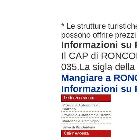
* Le strutture turisti
possono offrire prezzi 
Informazioni s
Il CAP di RONCOLA
035.La sigla della
Mangiare a RO
Informazioni s
Destinazioni speciali
Provincia Autonoma di
Bolzano
Provincia Autonoma di Trento
Madonna di Campiglio
Selva di Val Gardena
Città in evidenza.