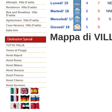
Alberghi Villa D'adda
Lunedi' 15
4
7
N
Residence Villa D'adda
Martedi' 16
6
9
NN
Bed and Breakfast Villa
D'adda
Mercoledi' 17
6
9
S
Agriturismo Villa D'adda
Casa Vacanza Villa D'adda
Giovedi' 18
5
9
Italia Info
Mappa di VI
Destinazioni Speciali
TUTTA ITALIA
Terme di Fiuggi
Hotel Napoli
Hotel Roma
Hotel Milano
Hotel Venezia
Hotel Firenze
Hotel Cilento
Hotel Sorrento