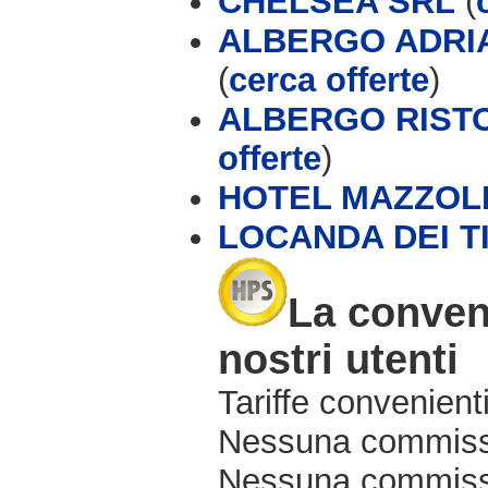
CHELSEA SRL
(
ALBERGO ADRIA
(
cerca offerte
)
ALBERGO RISTO
offerte
)
HOTEL MAZZOL
LOCANDA DEI T
La conveni
nostri utenti
Tariffe convenienti
Nessuna commissi
Nessuna commissio