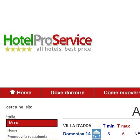
Home
Dove dormire
Come muovers
cerca nel sito
A
Italia
Menu
VILLA D'ADDA
T min
T max
Home
Domenica 14
5
6
N
Promuovi la tua azienda