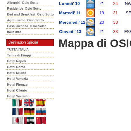
Alberghi Osio Sotto
Lunedi' 10
21
24
N
Residence Osio Sotto
Martedi' 11
19
31
SE
Bed and Breakfast Osio Sotto
Agriturismo Osio Sotto
Mercoledi' 12
20
33
Casa Vacanza Osio Sotto
Giovedi' 13
21
33
ES
Italia Info
Mappa di OS
Destinazioni Speciali
TUTTA ITALIA
Terme di Fiuggi
Hotel Napoli
Hotel Roma
Hotel Milano
Hotel Venezia
Hotel Firenze
Hotel Cilento
Hotel Sorrento