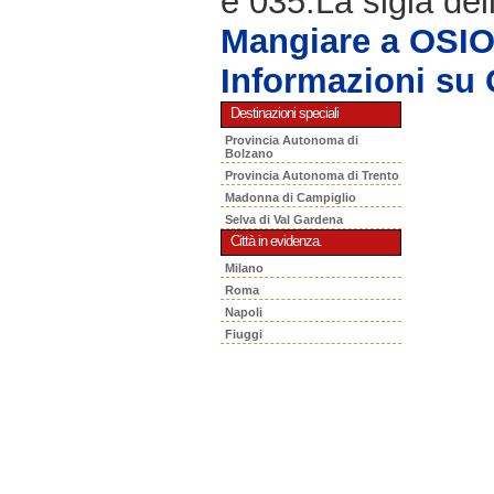
è 035.La sigla del
Mangiare a OSI
Informazioni s
Destinazioni speciali
Provincia Autonoma di
Bolzano
Provincia Autonoma di Trento
Madonna di Campiglio
Selva di Val Gardena
Città in evidenza.
Milano
Roma
Napoli
Fiuggi