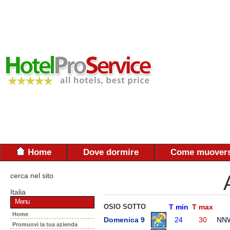
Home
Dove dormire
Come muovers
cerca nel sito
Italia
Menu
OSIO SOTTO
T min
T max
Home
Domenica 9
24
30
NN
Promuovi la tua azienda