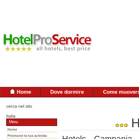
Home
Dove dormire
Come muovers
cerca nel sito
Italia
H
Menu
Home
Promuovi la tua azienda
Hotels - Campania 