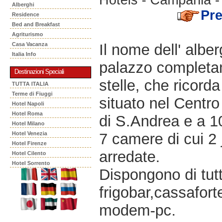
Alberghi
Pre
Residence
Bed and Breakfast
Agriturismo
Il nome dell' al
Casa Vacanza
Italia Info
palazzo completam
Destinazioni Speciali
stelle, che ricord
TUTTA ITALIA
Terme di Fiuggi
situato nel Centr
Hotel Napoli
Hotel Roma
di S.Andrea e a 1
Hotel Milano
7 camere di cui 2 
Hotel Venezia
Hotel Firenze
arredate.
Hotel Cilento
Hotel Sorrento
Dispongono di tutti
frigobar,cassafort
modem-pc.