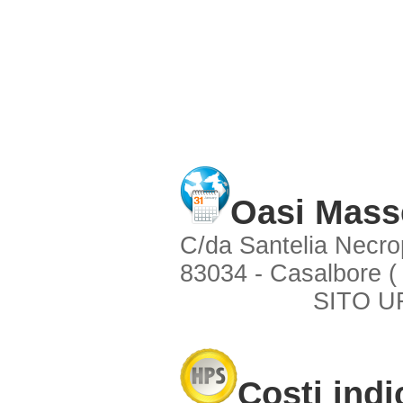
Oasi Masse
C/da Santelia Necro
83034 - Casalbore (
SITO U
Costi indi