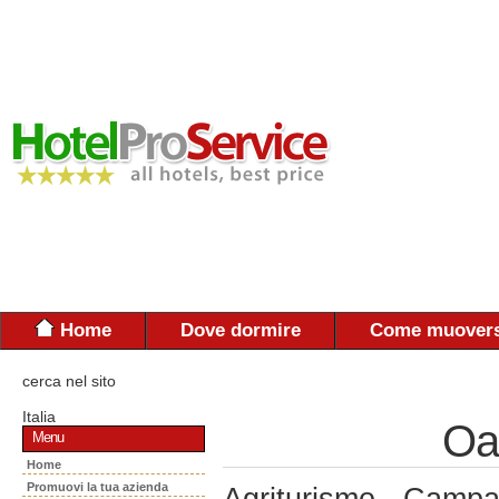
Home
Dove dormire
Come muovers
cerca nel sito
Italia
Oa
Menu
Home
Promuovi la tua azienda
Agriturismo - Campa