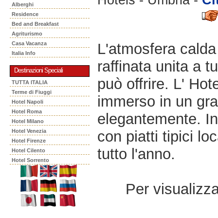
Alberghi
Residence
Bed and Breakfast
Agriturismo
L'atmosfera calda
Casa Vacanza
Italia Info
raffinata unita a t
Destinazioni Speciali
può offrire. L' Hot
TUTTA ITALIA
Terme di Fiuggi
immerso in un gra
Hotel Napoli
Hotel Roma
elegantemente. Inol
Hotel Milano
con piatti tipici l
Hotel Venezia
Hotel Firenze
tutto l'anno.
Hotel Cilento
Hotel Sorrento
Per visualizzar