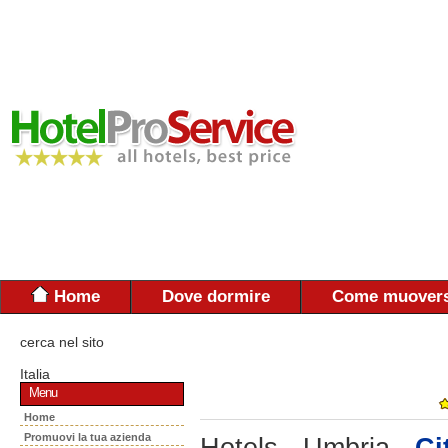
Home
Dove dormire
Come muovers
cerca nel sito
Italia
Menu
Home
Promuovi la tua azienda
Hotels - Umbria -
Ci