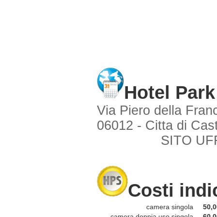
Hotel Park
Via Piero della Fra
06012 - Citta di Cast
SITO UF
Costi indi
camera singola
50,0
camera doppia uso singola
60,0