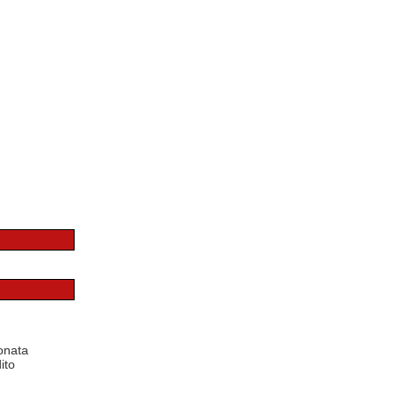
onata
ito