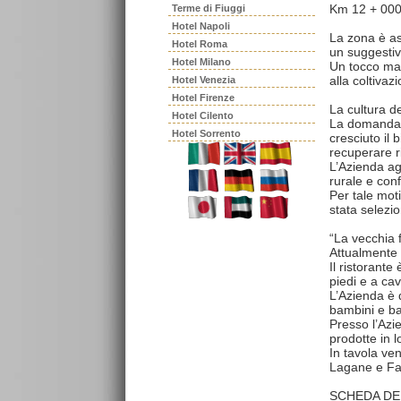
Km 12 + 000
Terme di Fiuggi
Hotel Napoli
La zona è as
Hotel Roma
un suggestiv
Hotel Milano
Un tocco magi
alla coltivaz
Hotel Venezia
Hotel Firenze
La cultura de
Hotel Cilento
La domanda d
Hotel Sorrento
cresciuto il 
recuperare ri
L’Azienda agr
rurale e conf
Per tale mot
stata selezi
“La vecchia f
Attualmente
Il ristorante
piedi e a cava
L’Azienda è 
bambini e ba
Presso l’Azie
prodotte in l
In tavola ven
Lagane e Fagi
SCHEDA DE