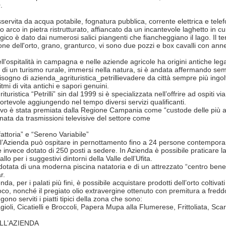
.
servita da acqua potabile, fognatura pubblica, corrente elettrica e tele
o arco in pietra ristrutturato, affiancato da un incantevole laghetto in 
co è dato dai numerosi salici piangenti che fiancheggiano il lago. Il ter
ione dell'orto, grano, granturco, vi sono due pozzi e box cavalli con anne
ll'ospitalità in campagna e nelle aziende agricole ha origini antiche leg
i un turismo rurale, immersi nella natura, si è andata affermando semp
bisogno di azienda_agrituristica_petrillievadere da città sempre più ingo
tmi di vita antichi e sapori genuini.
ituristica “Petrilli” sin dal 1999 si è specializzata nell’offrire ad ospiti 
ortevole aggiungendo nel tempo diversi servizi qualificanti.
ivo è stata premiata dalla Regione Campania come “custode delle più anti
onata da trasmissioni televisive del settore come
attoria” e “Sereno Variabile”
 l’Azienda può ospitare in pernottamento fino a 24 persone contempo
 è invece dotato di 250 posti a sedere. In Azienda è possibile praticare 
llo per i suggestivi dintorni della Valle dell’Ufita.
dotata di una moderna piscina natatoria e di un attrezzato “centro bene
r.
nda, per i palati più fini, è possibile acquistare prodotti dell’orto colti
oco, nonché il pregiato olio extravergine ottenuto con premitura a freddo
gono serviti i piatti tipici della zona che sono:
oli, Cicatielli e Broccoli, Papera Mupa alla Flumerese, Frittoliata, Scart
LL’AZIENDA