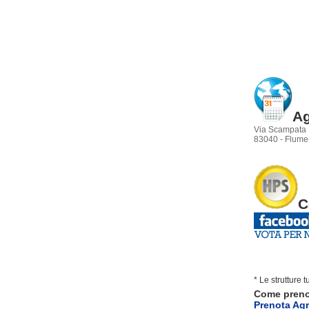
Ag
Via Scampata
83040 - Flumer
C
* Le strutture 
Come pren
Prenota Agri