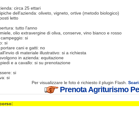
ienda: circa 25 ettari
tipiche dell'azienda: oliveto, vigneto, ortive (metodo biologico)
posti letto
ertura: tutto l'anno
miele, olio extravergine di oliva, conserve, vino bianco e rosso
i campeggio: si
: si
i portare cani e gatti: no
all'invio di materiale illustrativo: si a richiesta
 svolgono in azienda: equitazione
piedi e a cavallo: si su prenotazione
sere: si
va: si
Per visualizzare le foto é richiesto il plugin Flash.
Scari
Prenota Agriturismo Petr
 corso: