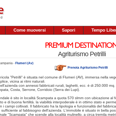
Come muoversi
Sapori
Tempo Libe
Agriturismo Petrilli
 Campania -
Flumeri (Av)
Prenota Agriturismo Petrilli
icola "Petrilli" è situata nel comune di Flumeri (AV), immersa nella vege
lice, vicina ai ritmi naturali.
ll'azienda con annessi fabbricati rurali, laghetti, ecc. è di 250.000 mq. e
mpata, Costa, Serrone, Corridoio (Serra dei Lupi).
endale è sito in località Scampata a quota 570 slmm con ubicazione al fog
 e di buona fertilità. la viabilità interpoderale è in ottimo stato e per
 i campi coltivati. Il fabbricato ha la tipologia e funzionalità del fabbri
sufficiente al fabbisogno dell'azienda. L'immobile è situato in bella pos
ale "Scampata" che scende alla località mulinello, a circa tremila metri 