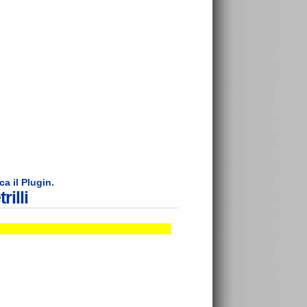
ca il Plugin.
illi