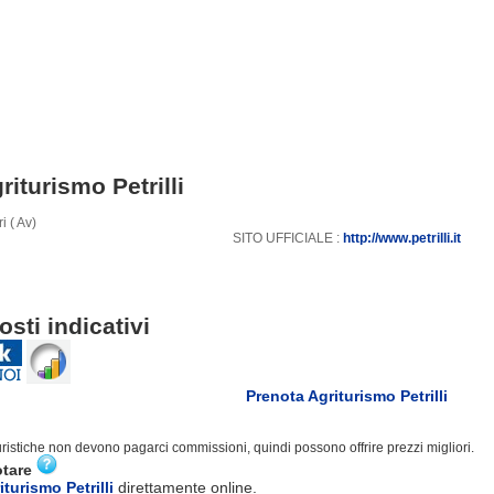
riturismo Petrilli
i ( Av)
SITO UFFICIALE :
http://www.petrilli.it
osti indicativi
Prenota Agriturismo Petrilli
turistiche non devono pagarci commissioni, quindi possono offrire prezzi migliori.
otare
turismo Petrilli
direttamente online.