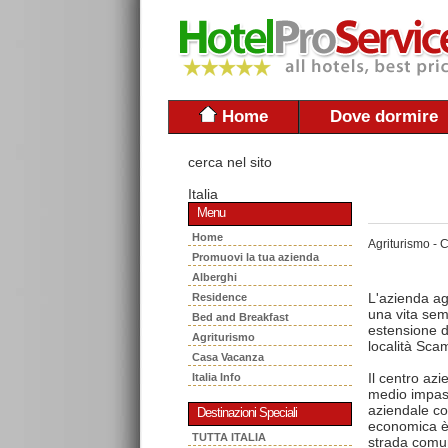
Home
Dove dormire
cerca nel sito
Italia
Menu
Home
Agriturismo -
Promuovi la tua azienda
Alberghi
L'azienda agr
Residence
una vita semp
Bed and Breakfast
estensione de
Agriturismo
località Sca
Casa Vacanza
Il centro azi
Italia Info
medio impasto
aziendale con
Destinazioni Speciali
economica è 
TUTTA ITALIA
strada comun