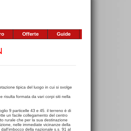
ro
Offerte
Guide
tazione tipica del luogo in cui si svolge
 risulta formata da vari corpi siti nella
lio 9 particelle 43 e 45. il terreno è di
mette un facile collegamento del centro
cato rurale che per la sua destinazione
izione, nelle immediate vicinanze della
dall'imbocco della nazionale s.s. 91 al