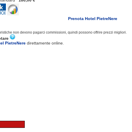
tandard
180,00 €
Prenota Hotel PietreNere
turistiche non devono pagarci commissioni, quindi possono offrire prezzi migliori.
otare
el PietreNere
direttamente online.