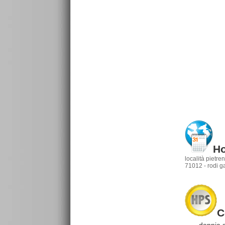
Ho
località pietre
71012 - rodi ga
C