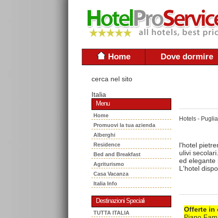
Home
Dove dormire
cerca nel sito
Italia
Menu
Home
Hotels - Puglia
Promuovi la tua azienda
Alberghi
l'hotel piet
Residence
ulivi secola
Bed and Breakfast
ed elegante 
Agriturismo
L'hotel disp
Casa Vacanza
Italia Info
Destinazioni Speciali
Offerte in
TUTTA ITALIA
Piano Famig