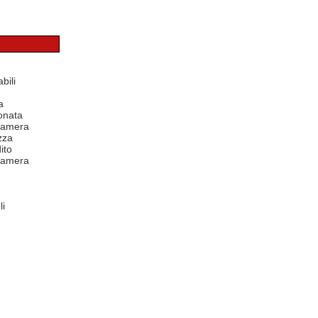
bili
a
onata
 camera
zza
ito
 camera
li