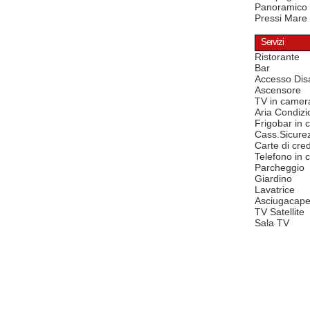
Panoramico
Pressi Mare
Servizi
Ristorante
Bar
Accesso Disa
Ascensore
TV in camer
Aria Condizi
Frigobar in
Cass.Sicure
Carte di cred
Telefono in
Parcheggio
Giardino
Lavatrice
Asciugacape
TV Satellite
Sala TV