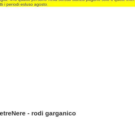
tti i periodi esluso agosto.
ietreNere - rodi garganico