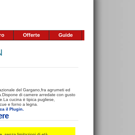
ro
Offerte
Guide
 nazionale del Gargano,fra agrumeti ed
mbra.Dispone di camere arredate con gusto
e.La cucina è tipica pugliese,
cue e forno a legna.
ca il Plugin.
ere
,senza limitazioni di età.