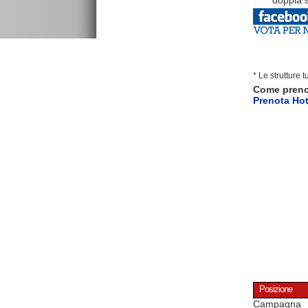
doppia s
* Le strutture 
Come pren
Prenota Hot
Posizione
Campagna