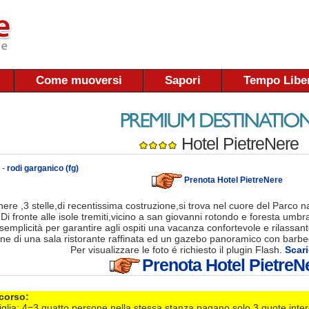
Come muoversi
Sapori
Tempo Libe
Hotel PietreNere
 -
rodi garganico (fg)
Prenota Hotel PietreNere
renere ,3 stelle,di recentissima costruzione,si trova nel cuore del Parco
ri.Di fronte alle isole tremiti,vicino a san giovanni rotondo e foresta u
semplicità per garantire agli ospiti una vacanza confortevole e rilassant
one di una sala ristorante raffinata ed un gazebo panoramico con barbe
Per visualizzare le foto é richiesto il plugin Flash.
Scari
Prenota Hotel PietreN
 corso:
lia: 4=3 quatto persone nella stessa stanza pagano solo 3 quote intere 