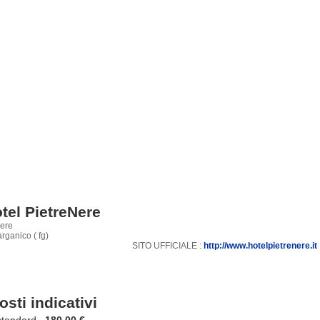
tel PietreNere
nere
rganico ( fg)
SITO UFFICIALE :
http://www.hotelpietrenere.it
osti indicativi