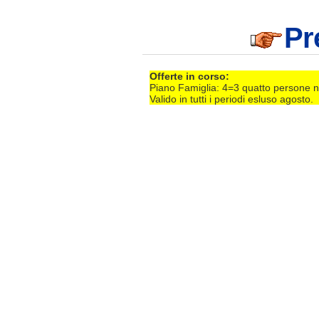
Pr
Offerte in corso:
Piano Famiglia: 4=3 quatto persone ne
Valido in tutti i periodi esluso agosto.