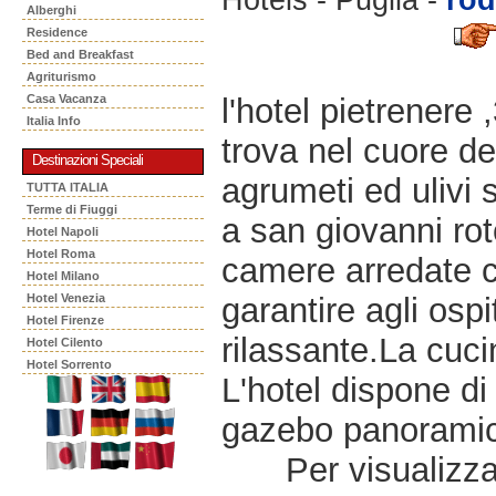
Alberghi
Residence
Bed and Breakfast
Agriturismo
l'hotel pietrenere 
Casa Vacanza
Italia Info
trova nel cuore d
Destinazioni Speciali
agrumeti ed ulivi s
TUTTA ITALIA
Terme di Fiuggi
a san giovanni ro
Hotel Napoli
Hotel Roma
camere arredate c
Hotel Milano
garantire agli osp
Hotel Venezia
Hotel Firenze
rilassante.La cuci
Hotel Cilento
Hotel Sorrento
L'hotel dispone di
gazebo panoramic
Per visualizzar