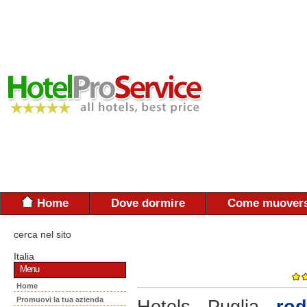
Home
Dove dormire
Come muovers
cerca nel sito
Italia
Menu
Home
Promuovi la tua azienda
Hotels - Puglia -
rod