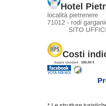
Hotel Piet
località pietrenere
71012 - rodi garganic
SITO UFFIC
Costi indi
doppia standard
180,00 €
Pr
* Le strutture turisti