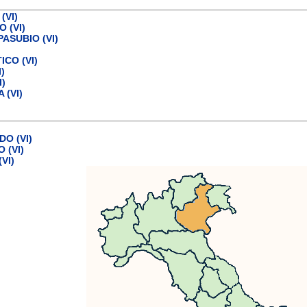
(VI)
 (VI)
PASUBIO (VI)
ICO (VI)
)
I)
 (VI)
O (VI)
 (VI)
VI)