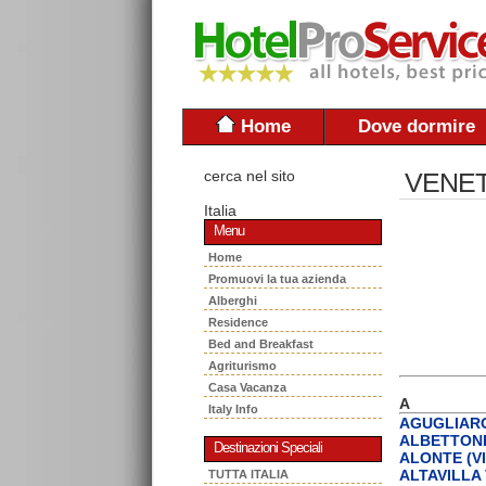
Home
Dove dormire
cerca nel sito
VENET
Italia
Menu
Home
Promuovi la tua azienda
Alberghi
Residence
Bed and Breakfast
Agriturismo
Casa Vacanza
A
Italy Info
AGUGLIARO
ALBETTONE
Destinazioni Speciali
ALONTE (VI
ALTAVILLA 
TUTTA ITALIA