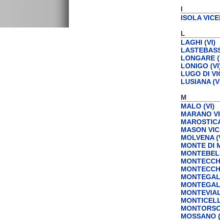
I
ISOLA VICE
L
LAGHI (VI)
LASTEBASSE
LONGARE (
LONIGO (VI
LUGO DI VI
LUSIANA (V
M
MALO (VI)
MARANO VI
MAROSTICA 
MASON VICE
MOLVENA (V
MONTE DI M
MONTEBELL
MONTECCHI
MONTECCHI
MONTEGALD
MONTEGALD
MONTEVIALE
MONTICELL
MONTORSO 
MOSSANO (