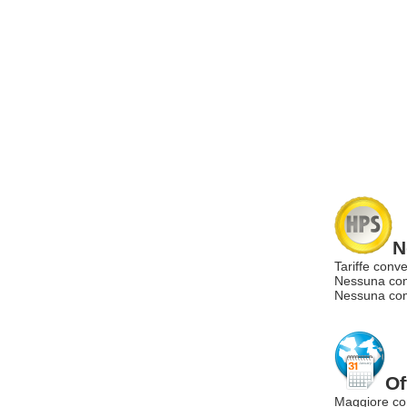
N
Tariffe conve
Nessuna com
Nessuna comm
Of
Maggiore co