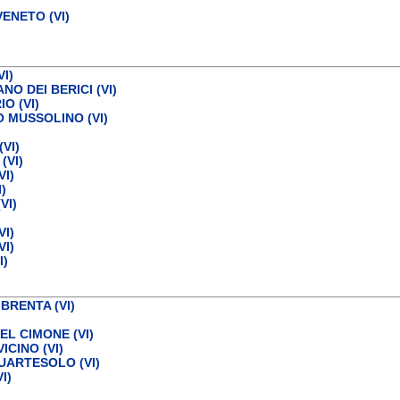
ENETO (VI)
I)
O DEI BERICI (VI)
O (VI)
O MUSSOLINO (VI)
VI)
(VI)
I)
)
VI)
I)
I)
I)
BRENTA (VI)
EL CIMONE (VI)
CINO (VI)
UARTESOLO (VI)
I)