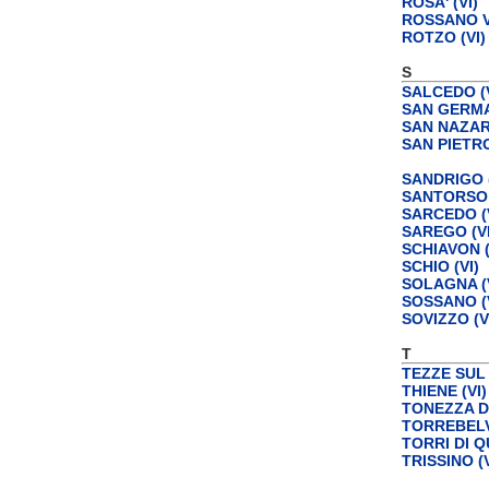
ROSA' (VI)
ROSSANO V
ROTZO (VI)
S
SALCEDO (V
SAN GERMAN
SAN NAZARI
SAN PIETR
SANDRIGO (
SANTORSO 
SARCEDO (V
SAREGO (VI
SCHIAVON (
SCHIO (VI)
SOLAGNA (V
SOSSANO (V
SOVIZZO (V
T
TEZZE SUL 
THIENE (VI)
TONEZZA D
TORREBELVI
TORRI DI Q
TRISSINO (V