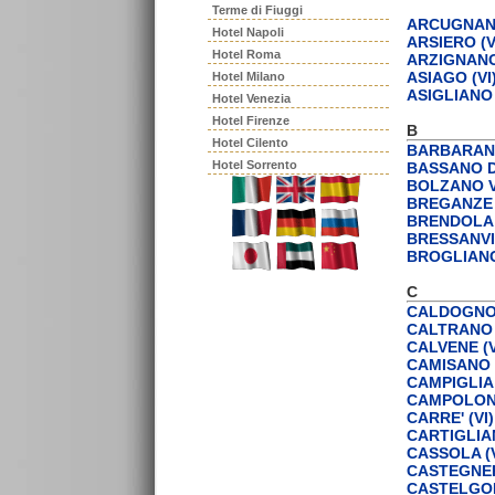
Terme di Fiuggi
ARCUGNANO
Hotel Napoli
ARSIERO (V
Hotel Roma
ARZIGNANO 
ASIAGO (VI
Hotel Milano
ASIGLIANO 
Hotel Venezia
Hotel Firenze
B
Hotel Cilento
BARBARANO
Hotel Sorrento
BASSANO D
BOLZANO V
BREGANZE 
BRENDOLA 
BRESSANVID
BROGLIANO
C
CALDOGNO 
CALTRANO 
CALVENE (V
CAMISANO V
CAMPIGLIA 
CAMPOLONG
CARRE' (VI)
CARTIGLIAN
CASSOLA (V
CASTEGNER
CASTELGOM