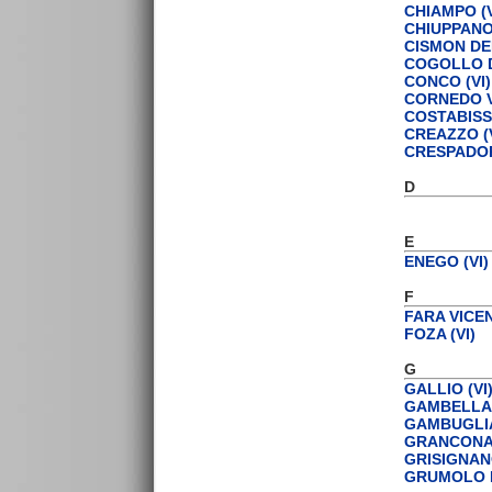
CHIAMPO (V
CHIUPPANO 
CISMON DEL
COGOLLO D
CONCO (VI)
CORNEDO V
COSTABISSA
CREAZZO (V
CRESPADOR
D
E
ENEGO (VI)
F
FARA VICEN
FOZA (VI)
G
GALLIO (VI
GAMBELLAR
GAMBUGLIA
GRANCONA 
GRISIGNANO
GRUMOLO D