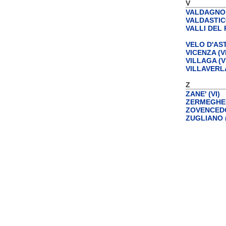
V
VALDAGNO 
VALDASTICO
VALLI DEL 
VELO D'AST
VICENZA (VI
VILLAGA (V
VILLAVERLA
Z
ZANE' (VI)
ZERMEGHED
ZOVENCEDO
ZUGLIANO (