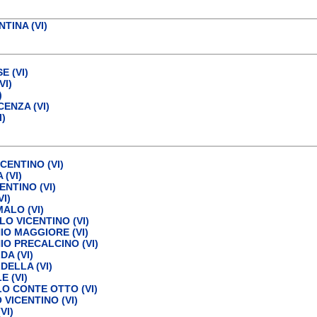
NTINA (VI)
 (VI)
VI)
)
CENZA (VI)
I)
CENTINO (VI)
(VI)
NTINO (VI)
I)
ALO (VI)
O VICENTINO (VI)
O MAGGIORE (VI)
O PRECALCINO (VI)
A (VI)
ELLA (VI)
 (VI)
O CONTE OTTO (VI)
VICENTINO (VI)
VI)