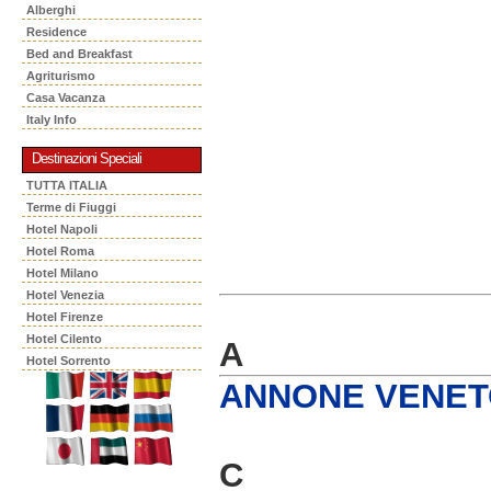
Alberghi
Residence
Bed and Breakfast
Agriturismo
Casa Vacanza
Italy Info
Destinazioni Speciali
TUTTA ITALIA
Terme di Fiuggi
Hotel Napoli
Hotel Roma
Hotel Milano
Hotel Venezia
Hotel Firenze
Hotel Cilento
A
Hotel Sorrento
ANNONE VENETO
C