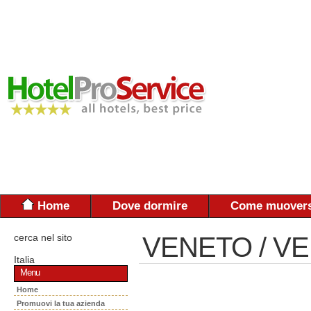
Home
Dove dormire
Come muovers
cerca nel sito
VENETO / VE
Italia
Menu
Home
Promuovi la tua azienda