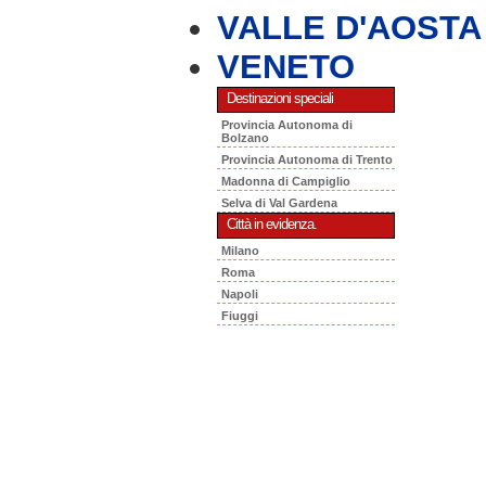
VALLE D'AOSTA
VENETO
Destinazioni speciali
Provincia Autonoma di
Bolzano
Provincia Autonoma di Trento
Madonna di Campiglio
Selva di Val Gardena
Città in evidenza.
Milano
Roma
Napoli
Fiuggi