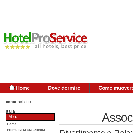
Home
Dove dormire
Come muovers
cerca nel sito
Italia
Assoc
Menu
Home
Promuovi la tua azienda
Divertimento e Rela