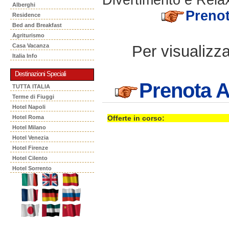
Alberghi
Preno
Residence
Bed and Breakfast
Agriturismo
Per visualizzar
Casa Vacanza
Italia Info
Destinazioni Speciali
Prenota A
TUTTA ITALIA
Terme di Fiuggi
Hotel Napoli
Hotel Roma
Offerte in corso:
Hotel Milano
Hotel Venezia
Hotel Firenze
Hotel Cilento
Hotel Sorrento