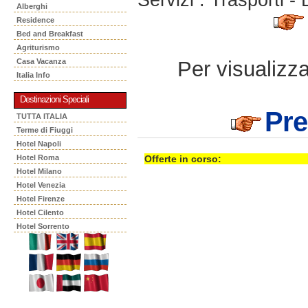
Alberghi
Residence
Bed and Breakfast
Agriturismo
Per visualizzar
Casa Vacanza
Italia Info
Destinazioni Speciali
Pre
TUTTA ITALIA
Terme di Fiuggi
Hotel Napoli
Hotel Roma
Offerte in corso:
Hotel Milano
Hotel Venezia
Hotel Firenze
Hotel Cilento
Hotel Sorrento