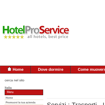
Home
Dove dormire
Come muovers
cerca nel sito
Italia
Menu
Home
Promuovi la tua azienda
Servizi : Trasporti 