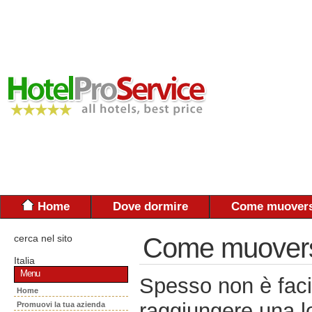
Home
Dove dormire
Come muovers
cerca nel sito
Come muoversi:
Italia
Menu
Spesso non è faci
Home
raggiungere una lo
Promuovi la tua azienda