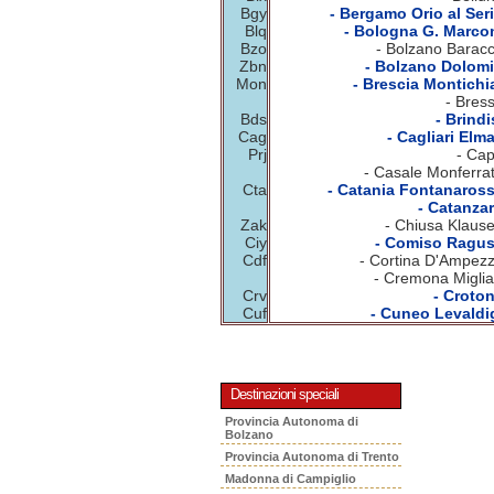
Bgy
- Bergamo Orio al Seri
Blq
- Bologna G. Marcon
Bzo
- Bolzano Baracc
Zbn
- Bolzano Dolomit
Mon
- Brescia Montichia
- Bres
Bds
- Brindi
Cag
- Cagliari Elm
Prj
- Cap
- Casale Monferrat
Cta
- Catania Fontanaross
- Catanzar
Zak
- Chiusa Klause
Ciy
- Comiso Ragus
Cdf
- Cortina D'Ampezz
- Cremona Miglia
Crv
- Croton
Cuf
- Cuneo Levaldig
Destinazioni speciali
Provincia Autonoma di
Bolzano
Provincia Autonoma di Trento
Madonna di Campiglio