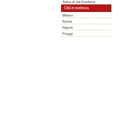
Selva di Val Gardena
Città in evidenza.
Milano
Roma
Napoli
Fiuggi