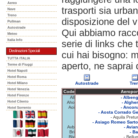
Aereo
trasporti sia urban
Nave
Treno
disposizione del v
Pullman
Autostrade
Qui abbiamo racco
Meteo
Italia Info
serie di links che 
Destinazioni Speciali
cui hai bisogno: m
TUTTA ITALIA
aperto, ne saprai 
Terme di Fiuggi
Hotel Napoli
Hotel Roma
Autostrade
Tre
Hotel Milano
Hotel Venezia
Code
Aeropor
Hotel Firenze
All
- Albeng
Hotel Cilento
Aho
- Algher
Aoi
- Ancon
Hotel Sorrento
- Aosta Corrado Ge
- Aquila Pretu
- Asiago Romeo Sartor
Avb
- Avian
Bri
- Ba
Blx
- Bellu