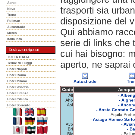
Aereo
trasporti sia urban
Nave
Treno
disposizione del v
Pullman
Autostrade
Qui abbiamo racco
Meteo
Italia Info
serie di links che 
Destinazioni Speciali
cui hai bisogno: m
TUTTA ITALIA
aperto, ne saprai 
Terme di Fiuggi
Hotel Napoli
Hotel Roma
Autostrade
Tre
Hotel Milano
Hotel Venezia
Code
Aeropor
Hotel Firenze
All
- Albeng
Hotel Cilento
Aho
- Algher
Aoi
- Ancon
Hotel Sorrento
- Aosta Corrado Ge
- Aquila Pretu
- Asiago Romeo Sartor
Avb
- Avian
Bri
- Ba
Blx
- Bellu