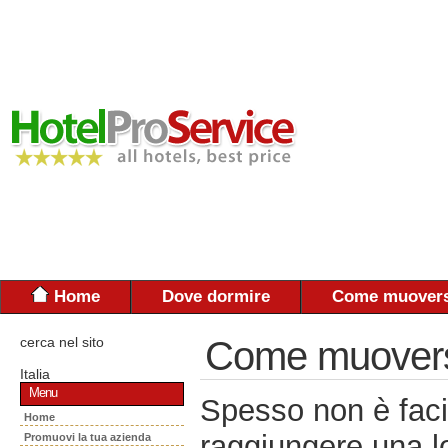
Home
Dove dormire
Come muovers
cerca nel sito
Come muoversi:
Italia
Menu
Spesso non è faci
Home
raggiungere una lo
Promuovi la tua azienda