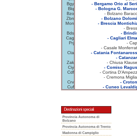
Bgy
- Bergamo Orio al Seri
Blq
- Bologna G. Marcon
Bzo
- Bolzano Baracc
Zbn
- Bolzano Dolomit
Mon
- Brescia Montichia
- Bres
Bds
- Brindi
Cag
- Cagliari Elm
Prj
- Cap
- Casale Monferrat
Cta
- Catania Fontanaross
- Catanzar
Zak
- Chiusa Klause
Ciy
- Comiso Ragus
Cdf
- Cortina D'Ampezz
- Cremona Miglia
Crv
- Croton
Cuf
- Cuneo Levaldig
Destinazioni speciali
Provincia Autonoma di
Bolzano
Provincia Autonoma di Trento
Madonna di Campiglio