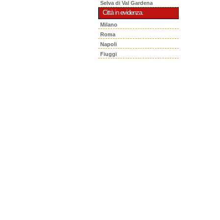
Selva di Val Gardena
Città in evidenza.
Milano
Roma
Napoli
Fiuggi