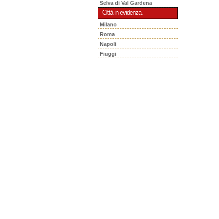
Selva di Val Gardena
Città in evidenza.
Milano
Roma
Napoli
Fiuggi