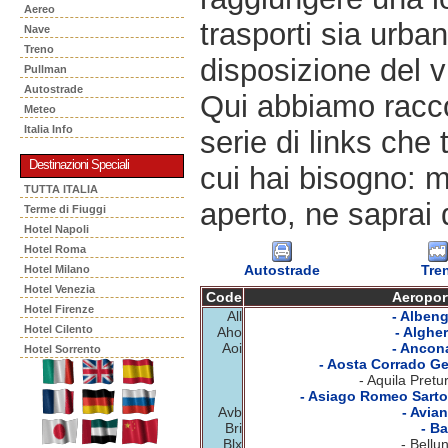
Aereo
trasporti sia urban
Nave
Treno
disposizione del v
Pullman
Autostrade
Qui abbiamo racco
Meteo
Italia Info
serie di links che 
Destinazioni Speciali
cui hai bisogno: m
TUTTA ITALIA
aperto, ne saprai 
Terme di Fiuggi
Hotel Napoli
Hotel Roma
Autostrade
Tre
Hotel Milano
Hotel Venezia
Code
Aeropor
Hotel Firenze
All
- Albeng
Hotel Cilento
Aho
- Algher
Aoi
- Ancon
Hotel Sorrento
- Aosta Corrado Ge
- Aquila Pretu
- Asiago Romeo Sartor
Avb
- Avian
Bri
- Ba
Blx
- Bellu