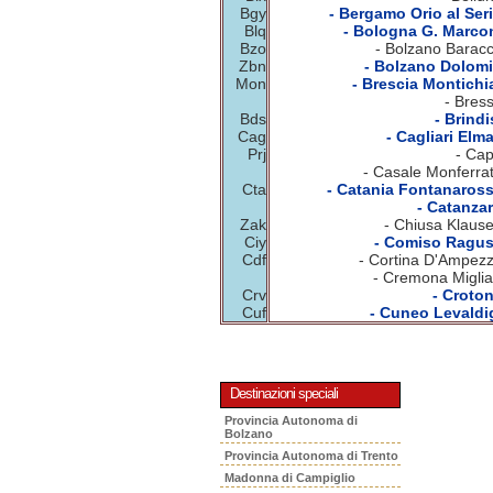
Bgy
- Bergamo Orio al Seri
Blq
- Bologna G. Marcon
Bzo
- Bolzano Baracc
Zbn
- Bolzano Dolomit
Mon
- Brescia Montichia
- Bres
Bds
- Brindi
Cag
- Cagliari Elm
Prj
- Cap
- Casale Monferrat
Cta
- Catania Fontanaross
- Catanzar
Zak
- Chiusa Klause
Ciy
- Comiso Ragus
Cdf
- Cortina D'Ampezz
- Cremona Miglia
Crv
- Croton
Cuf
- Cuneo Levaldig
Destinazioni speciali
Provincia Autonoma di
Bolzano
Provincia Autonoma di Trento
Madonna di Campiglio