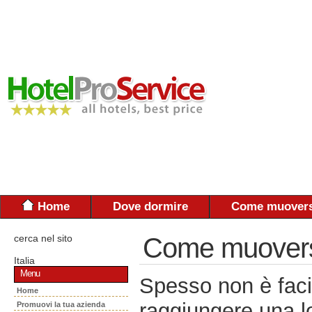
Home
Dove dormire
Come muovers
cerca nel sito
Come muoversi:
Italia
Menu
Spesso non è faci
Home
raggiungere una lo
Promuovi la tua azienda