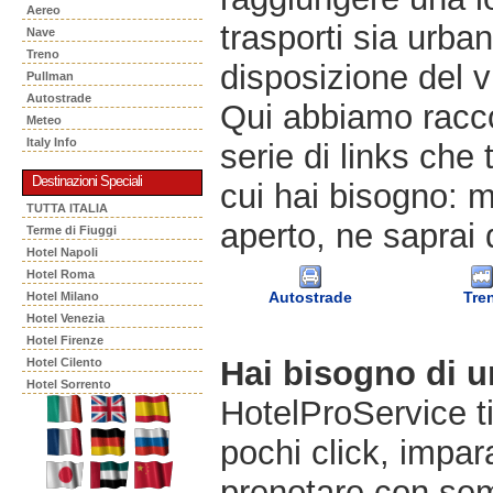
Aereo
trasporti sia urban
Nave
Treno
disposizione del v
Pullman
Autostrade
Qui abbiamo racco
Meteo
Italy Info
serie di links che 
Destinazioni Speciali
cui hai bisogno: m
TUTTA ITALIA
aperto, ne saprai 
Terme di Fiuggi
Hotel Napoli
Hotel Roma
Autostrade
Tre
Hotel Milano
Hotel Venezia
Hotel Firenze
Hai bisogno di 
Hotel Cilento
Hotel Sorrento
HotelProService t
pochi click, impara
prenotare con semp