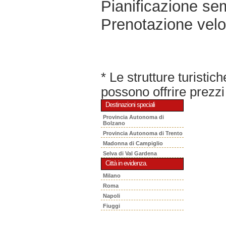
Pianificazione sem
Prenotazione velo
* Le strutture turisti
possono offrire prezzi 
Destinazioni speciali
Provincia Autonoma di
Bolzano
Provincia Autonoma di Trento
Madonna di Campiglio
Selva di Val Gardena
Città in evidenza.
Milano
Roma
Napoli
Fiuggi