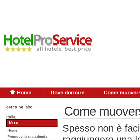
Home
Dove dormire
Come muovers
cerca nel sito
Come muoversi:
Italia
Menu
Spesso non è faci
Home
raggiungere una lo
Promuovi la tua azienda