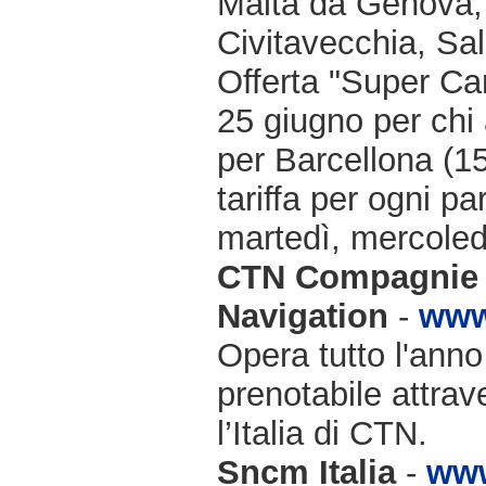
Malta da Genova, 
Civitavecchia, Sa
Offerta "Super Ca
25 giugno per chi 
per Barcellona (15
tariffa per ogni p
martedì, mercoled
CTN Compagnie 
Navigation
-
www
Opera tutto l'anno
prenotabile attrav
l’Italia di CTN.
Sncm Italia
-
www