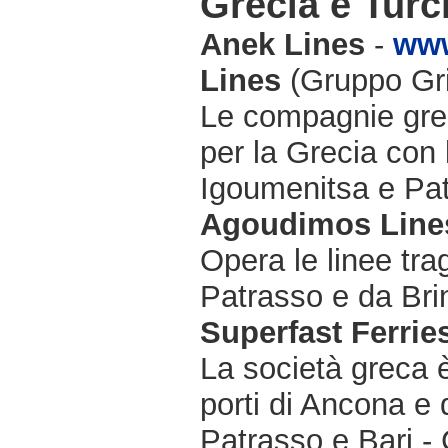
Grecia e Turc
Anek Lines
-
www
Lines
(Gruppo Gri
Le compagnie grec
per la Grecia con
Igoumenitsa e Pat
Agoudimos Line
Opera le linee tra
Patrasso e da Bri
Superfast Ferrie
La società greca è
porti di Ancona e 
Patrasso e Bari - 