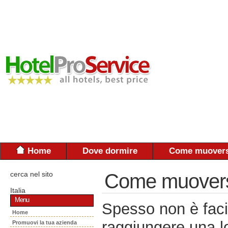
Home
Dove dormire
Come muovers
cerca nel sito
Come muoversi:
Italia
Menu
Spesso non è faci
Home
raggiungere una lo
Promuovi la tua azienda