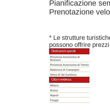
Pianificazione sem
Prenotazione velo
* Le strutture turisti
possono offrire prezzi 
Destinazioni speciali
Provincia Autonoma di
Bolzano
Provincia Autonoma di Trento
Madonna di Campiglio
Selva di Val Gardena
Città in evidenza.
Milano
Roma
Napoli
Fiuggi