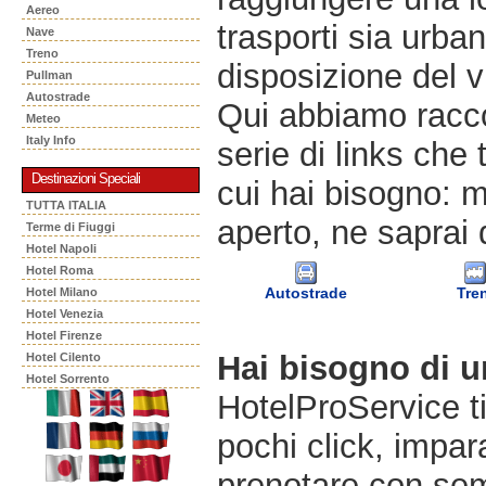
Aereo
trasporti sia urban
Nave
Treno
disposizione del v
Pullman
Autostrade
Qui abbiamo racco
Meteo
Italy Info
serie di links che 
Destinazioni Speciali
cui hai bisogno: m
TUTTA ITALIA
aperto, ne saprai 
Terme di Fiuggi
Hotel Napoli
Hotel Roma
Autostrade
Tre
Hotel Milano
Hotel Venezia
Hotel Firenze
Hai bisogno di 
Hotel Cilento
Hotel Sorrento
HotelProService t
pochi click, impara
prenotare con semp