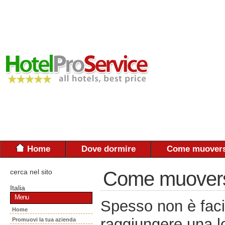
Home
Dove dormire
Come muovers
cerca nel sito
Come muoversi:
Italia
Menu
Spesso non è faci
Home
raggiungere una lo
Promuovi la tua azienda