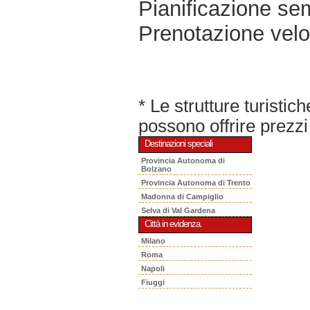
Pianificazione sem
Prenotazione velo
* Le strutture turisti
possono offrire prezzi 
Destinazioni speciali
Provincia Autonoma di
Bolzano
Provincia Autonoma di Trento
Madonna di Campiglio
Selva di Val Gardena
Città in evidenza.
Milano
Roma
Napoli
Fiuggi