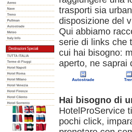
Aereo
trasporti sia urban
Nave
Treno
disposizione del v
Pullman
Autostrade
Qui abbiamo racco
Meteo
Italy Info
serie di links che 
Destinazioni Speciali
cui hai bisogno: m
TUTTA ITALIA
aperto, ne saprai 
Terme di Fiuggi
Hotel Napoli
Hotel Roma
Autostrade
Tre
Hotel Milano
Hotel Venezia
Hotel Firenze
Hai bisogno di 
Hotel Cilento
Hotel Sorrento
HotelProService t
pochi click, impara
prenotare con semp