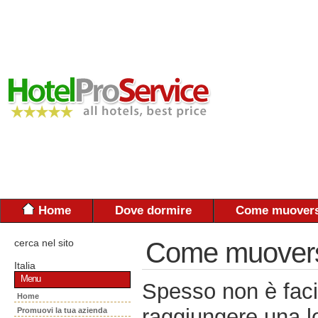
Home
Dove dormire
Come muovers
cerca nel sito
Come muoversi:
Italia
Menu
Spesso non è faci
Home
raggiungere una lo
Promuovi la tua azienda