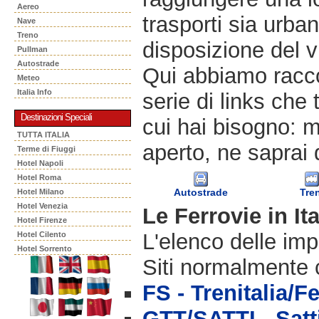
Aereo
trasporti sia urban
Nave
Treno
disposizione del v
Pullman
Autostrade
Qui abbiamo racco
Meteo
Italia Info
serie di links che 
Destinazioni Speciali
cui hai bisogno: m
TUTTA ITALIA
aperto, ne saprai 
Terme di Fiuggi
Hotel Napoli
Hotel Roma
Autostrade
Tre
Hotel Milano
Hotel Venezia
Le Ferrovie in Ita
Hotel Firenze
L'elenco delle imp
Hotel Cilento
Hotel Sorrento
Siti normalmente c
FS - Trenitalia/F
GTT/SATTI - Satt