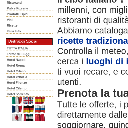
Ristoranti
millenni, con migli
Pub e Pizzerie
Prodotti Tipici
ristoranti di qualit
Vini
Ricette
Abbiamo catalogat
Italia Info
ricette tradiziona
Destinazioni Speciali
Controlla il meteo
TUTTA ITALIA
Terme di Fiuggi
cerca i
luoghi di 
Hotel Napoli
Hotel Roma
ti vuoi recare, e c
Hotel Milano
Hotel Venezia
utenti.
Hotel Firenze
Hotel Cilento
Prenota la tua
Hotel Sorrento
Tutte le offerte, i
direttamente dalle
soggiornare, quindi