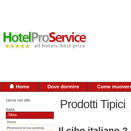
Home
Dove dormire
Come muovers
cerca nel sito
Prodotti Tipici
Italia
Menu
Home
Il cibo italiano ?
Promuovi la tua azienda