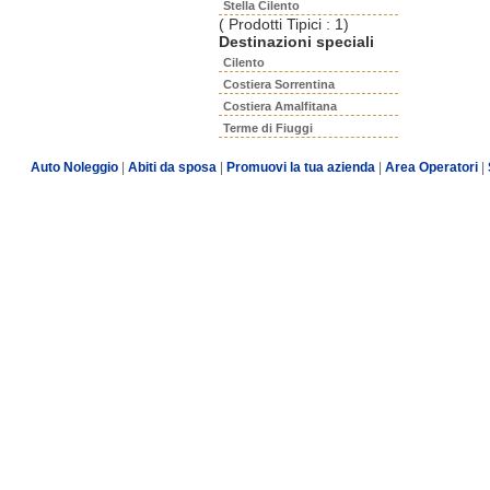
Stella Cilento
( Prodotti Tipici : 1)
Destinazioni speciali
Cilento
Costiera Sorrentina
Costiera Amalfitana
Terme di Fiuggi
Auto Noleggio
|
Abiti da sposa
|
Promuovi la tua azienda
|
Area Operatori
|