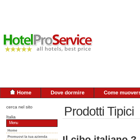
Home
Dove dormire
Come muovers
cerca nel sito
Prodotti Tipici
Italia
Menu
Home
Il cibo italiano ?
Promuovi la tua azienda