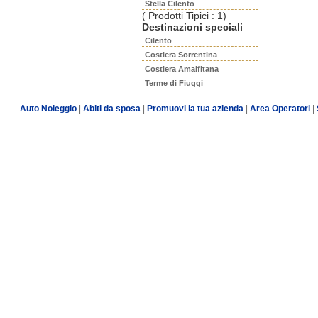
Stella Cilento
( Prodotti Tipici : 1)
Destinazioni speciali
Cilento
Costiera Sorrentina
Costiera Amalfitana
Terme di Fiuggi
Auto Noleggio
|
Abiti da sposa
|
Promuovi la tua azienda
|
Area Operatori
|