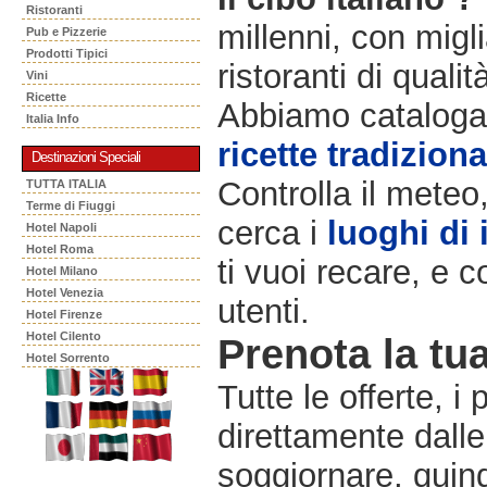
Ristoranti
millenni, con migli
Pub e Pizzerie
Prodotti Tipici
ristoranti di qualit
Vini
Ricette
Abbiamo catalogat
Italia Info
ricette tradiziona
Destinazioni Speciali
Controlla il meteo
TUTTA ITALIA
Terme di Fiuggi
cerca i
luoghi di 
Hotel Napoli
Hotel Roma
ti vuoi recare, e c
Hotel Milano
Hotel Venezia
utenti.
Hotel Firenze
Hotel Cilento
Prenota la tua
Hotel Sorrento
Tutte le offerte, i
direttamente dalle
soggiornare, quindi