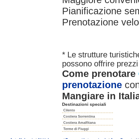
Pianificazione sem
Prenotazione velo
* Le strutture turisti
possono offrire prezzi 
Come prenotare
prenotazione
con
Mangiare in Itali
Destinazioni speciali
Cilento
Costiera Sorrentina
Costiera Amalfitana
Terme di Fiuggi