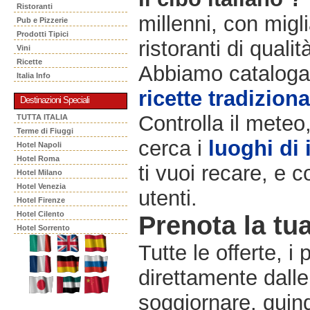
Ristoranti
millenni, con migli
Pub e Pizzerie
Prodotti Tipici
ristoranti di qualit
Vini
Ricette
Abbiamo catalogat
Italia Info
ricette tradiziona
Destinazioni Speciali
Controlla il meteo
TUTTA ITALIA
Terme di Fiuggi
cerca i
luoghi di 
Hotel Napoli
Hotel Roma
ti vuoi recare, e c
Hotel Milano
Hotel Venezia
utenti.
Hotel Firenze
Hotel Cilento
Prenota la tua
Hotel Sorrento
Tutte le offerte, i
direttamente dalle
soggiornare, quindi